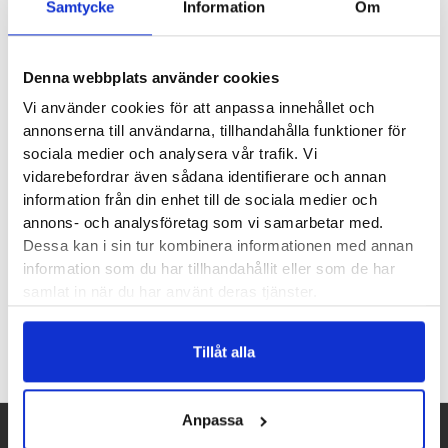
Samtycke
Information
Om
Produktegenskaper
Denna webbplats använder cookies
Läst:
Normal, smal
Vi använder cookies för att anpassa innehållet och
Fotvalv:
Normala
annonserna till användarna, tillhandahålla funktioner för
Vikt:
212g
sociala medier och analysera vår trafik. Vi
Häl-tå dropp:
mm
vidarebefordrar även sådana identifierare och annan
information från din enhet till de sociala medier och
Butiker:
Umeå
annons- och analysföretag som vi samarbetar med.
Dessa kan i sin tur kombinera informationen med annan
information som du har tillhandahållit eller som de har
samlat in när du har använt deras tjänster.
Recensioner
Tillåt alla
Anpassa