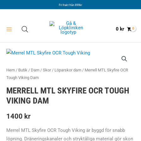
Hoppa
Fri frakt från 899kr
till
innehåll
0
kr
Hem
/
Butik
/
Dam
/
Skor
/
Löparskor dam
/ Merrell MTL Skyfire OCR
Tough Viking Dam
MERRELL MTL SKYFIRE OCR TOUGH
VIKING DAM
1400
kr
Merrel MTL Skyfire OCR Tough Viking är byggd för snabb
löpning. Dräneringskanaler och stryktåliga material gör skon