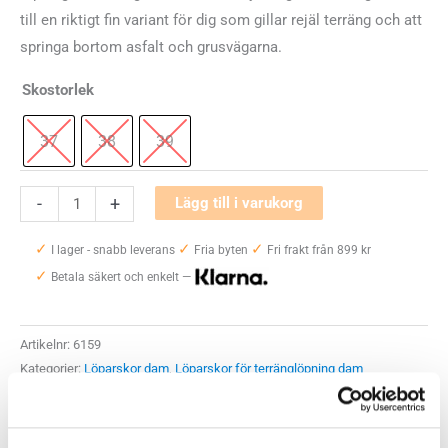
till en riktigt fin variant för dig som gillar rejäl terräng och att
springa bortom asfalt och grusvägarna.
Skostorlek
37
38
39
Merrell
-
+
Lägg till i varukorg
MTL
✓
✓
✓
Skyfire
I lager - snabb leverans
Fria byten
Fri frakt från 899 kr
✓
OCR
Betala säkert och enkelt —
Tough
Viking
Artikelnr:
6159
Dam
Kategorier:
Löparskor dam
,
Löparskor för terränglöpning dam
mängd
Saldo weblager. För aktuellt butikssaldo, kontakta din närmsta
butik
.