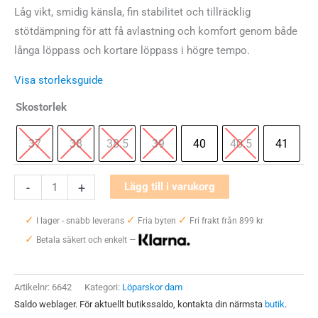
Låg vikt, smidig känsla, fin stabilitet och tillräcklig
stötdämpning för att få avlastning och komfort genom både
långa löppass och kortare löppass i högre tempo.
Visa storleksguide
Skostorlek
37
38
38.5
39
40
40.5
41
Mizuno
-
+
Lägg till i varukorg
Wave
✓
✓
✓
Inspire
I lager - snabb leverans
Fria byten
Fri frakt från 899 kr
✓
22
Betala säkert och enkelt —
Dam
mängd
Artikelnr:
6642
Kategori:
Löparskor dam
Saldo weblager. För aktuellt butikssaldo, kontakta din närmsta
butik
.