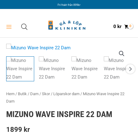
Hoppa
Fri frakt från 899kr
till
innehåll
0
kr
Hem
/
Butik
/
Dam
/
Skor
/
Löparskor dam
/ Mizuno Wave Inspire 22
Dam
MIZUNO WAVE INSPIRE 22 DAM
1899
kr