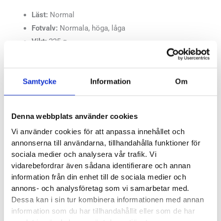
Läst:
Normal
Fotvalv:
Normala, höga, låga
Vikt:
225 g
Stabilitet:
Pronation
Höjd:
Häl 37 mm – Framfot 27 mm
Häl-tå dropp:
10 mm
Samtycke
Information
Om
Mizunos artikelnummer:
J1GD2644
Färgkod:
White/White/Harbor Mist
Denna webbplats använder cookies
Vi använder cookies för att anpassa innehållet och
Butiker:
Stockholm Hornstull
,
Stockholm Odengatan
,
annonserna till användarna, tillhandahålla funktioner för
Stockholm Sickla
,
Stockholm Storgatan
,
Umeå
,
Uppsala
sociala medier och analysera vår trafik. Vi
vidarebefordrar även sådana identifierare och annan
information från din enhet till de sociala medier och
Recensioner
annons- och analysföretag som vi samarbetar med.
Dessa kan i sin tur kombinera informationen med annan
information som du har tillhandahållit eller som de har