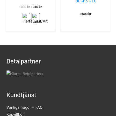
BUGrip GTX
Det
Det
1300
kr
1040
kr
ursprungliga
nuvarande
2500
kr
priset
priset
var:
är:
1300 kr.
1040 kr.
Betalpartner
Kundtjänst
Vanliga frågor – FAQ
Köpvillkor