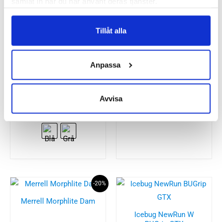
samlat in när du har använt deras tjänster.
Besökta produkter
Tillåt alla
Anpassa
Mizuno Wave Horizon
Merrell MTL Long Sky
8 Dam
2 Dam
Avvisa
2199
kr
1699
kr
-20%
Merrell Morphlite Dam
Icebug NewRun W