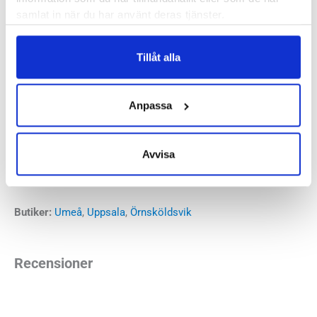
om utrymme för dig med bredare eller lite högre fötter.
samlat in när du har använt deras tjänster.
Läst:
Bred
Tillåt alla
Fotvalv:
Normala, höga
Vikt:
230 g
Stabilitet:
Neutral
Anpassa
Höjd:
Häl 38 mm – Framfot 28 mm
Häl-tå dropp:
10 mm
Avvisa
Mizunos artikelnummer:
J1GD2506
Färgkod:
Black Sand/White/Black
Butiker:
Umeå
,
Uppsala
,
Örnsköldsvik
Recensioner