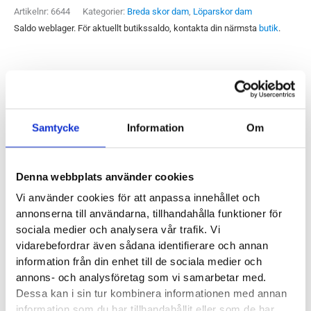
(D)
Artikelnr:
6644
Kategorier:
Breda skor dam
,
Löparskor dam
Dam
Saldo weblager. För aktuellt butikssaldo, kontakta din närmsta
butik
.
mängd
Produktegenskaper
Samtycke
Information
Om
Mizuno Wave Rider har länge varit Mizunos bästsäljare. Att
den går in på sin tjugonionde version säger en hel del om hur
väl den stått sig över tid. Den nyaste versionen, Wave Rider
Denna webbplats använder cookies
29, följer i samma spår som sina föregångare men har
Vi använder cookies för att anpassa innehållet och
förärats med en fint uppdaterad mellansula. Med MIZUNO
annonserna till användarna, tillhandahålla funktioner för
ENERZYnxt, ett EVA-skum med injicerat kväve, i mellansulan
sociala medier och analysera vår trafik. Vi
får vi låg vikt och en responsiv mjuk löpkänsla. Oavsett om
vidarebefordrar även sådana identifierare och annan
information från din enhet till de sociala medier och
du springer långt, siktar på att öka tempot eller ger dig i kast
annons- och analysföretag som vi samarbetar med.
med ett lopp är Wave Rider 29 byggd för att klara det. Just
Dessa kan i sin tur kombinera informationen med annan
den här modellen är byggd på en bredare läst (D) och ger gott
information som du har tillhandahållit eller som de har