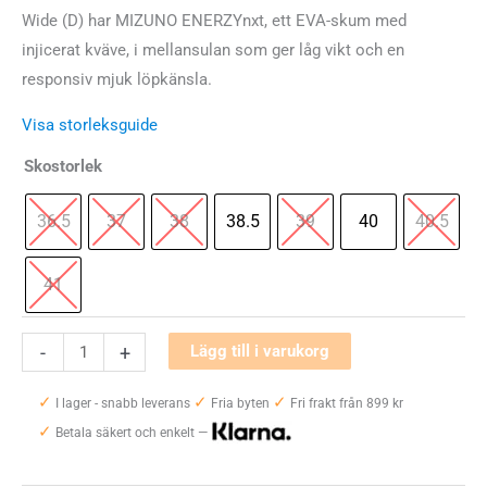
Wide (D) har MIZUNO ENERZYnxt, ett EVA-skum med
injicerat kväve, i mellansulan som ger låg vikt och en
responsiv mjuk löpkänsla.
Visa storleksguide
Skostorlek
36.5
37
38
38.5
39
40
40.5
41
Mizuno
-
+
Lägg till i varukorg
Wave
✓
✓
✓
Rider
I lager - snabb leverans
Fria byten
Fri frakt från 899 kr
✓
29
Betala säkert och enkelt —
Wide