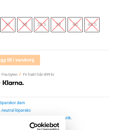
37
38
38.5
39
40
40.5
gg till i varukorg
✓
✓
Fria byten
Fri frakt från 899 kr
 —
öparskor dam
,
neutral löparsko
 butikssaldo, kontakta din närmsta
butik
.