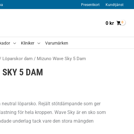
na
Presentkort
Kundtjänst
0
kr
kador
Kliniker
Varumärken
/
Löparskor dam
/ Mizuno Wave Sky 5 Dam
 SKY 5 DAM
 neutral löparsko. Rejält stötdämpande som ger
lastning för hela kroppen. Wave Sky är en sko som
andade underlag tack vare den stora mängden