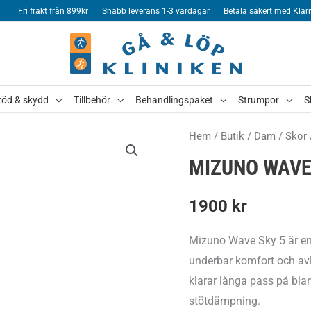
Fri frakt från 899kr
Snabb leverans 1-3 vardagar
Betala säkert med Klar
töd & skydd
Tillbehör
Behandlingspaket
Strumpor
S
Hem
/
Butik
/
Dam
/
Skor
MIZUNO WAVE
1900
kr
Mizuno Wave Sky 5 är en
underbar komfort och av
klarar långa pass på bl
stötdämpning.