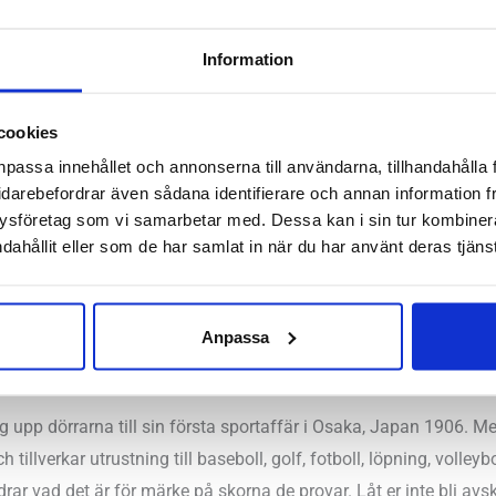
Information
l
mala, höga
cookies
npassa innehållet och annonserna till användarna, tillhandahålla 
7 mm – Framfot 29 mm
idarebefordrar även sådana identifierare och annan information frå
:
8 mm
ysföretag som vi samarbetar med. Dessa kan i sin tur kombine
dahållit eller som de har samlat in när du har använt deras tjänst
Hornstull, Stockholm Odengatan, Stockholm Storgatan, Umeå, 
Anpassa
 upp dörrarna till sin första sportaffär i Osaka, Japan 1906. Me
h tillverkar utrustning till baseboll, golf, fotboll, löpning, volle
r vad det är för märke på skorna de provar. Låt er inte bli avskrä