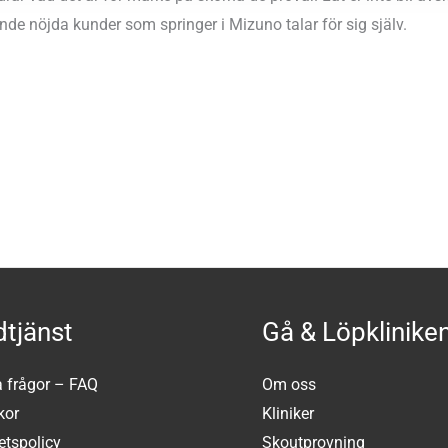
 nöjda kunder som springer i Mizuno talar för sig själv.
tjänst
Gå & Löpklinike
a frågor – FAQ
Om oss
kor
Kliniker
tetspolicy
Skoutprovning