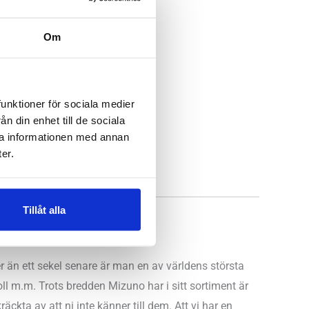
Om
funktioner för sociala medier
n din enhet till de sociala
ra informationen med annan
er.
Uppsala, Östersund
Tillåt alla
r än ett sekel senare är man en av världens största
yboll m.m. Trots bredden Mizuno har i sitt sortiment är
ckta av att ni inte känner till dem. Att vi har en