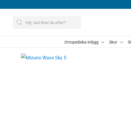
Hoppa
till
Produktsökning
innehåll
Ortopediska inlägg
Skor
S