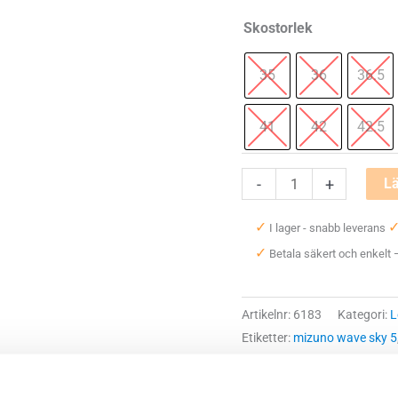
Skostorlek
35
36
36.5
41
42
42.5
Mizuno
-
+
Lä
Wave
✓
I lager - snabb leverans
Sky
✓
Betala säkert och enkelt
5
Dam
mängd
Artikelnr:
6183
Kategori:
L
Etiketter:
mizuno wave sky 5
Saldo weblager. För aktuellt