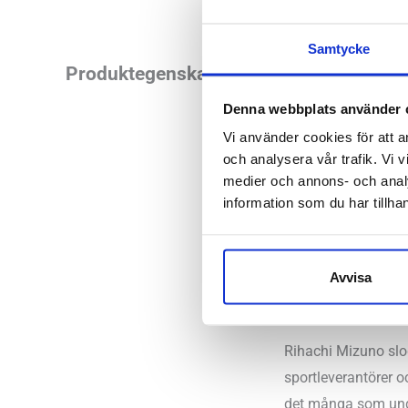
Samtycke
Läst:
Norma
Produktegenskaper
Fotvalv:
Nor
Denna webbplats använder 
Vikt:
270 g
Vi använder cookies för att a
Höjd:
Häl 3
och analysera vår trafik. Vi v
Häl-tå dropp
medier och annons- och anal
information som du har tillhan
Butiker:
Stockholm 
Avvisa
MIZUNO
Rihachi Mizuno slog
sportleverantörer oc
det många som undra