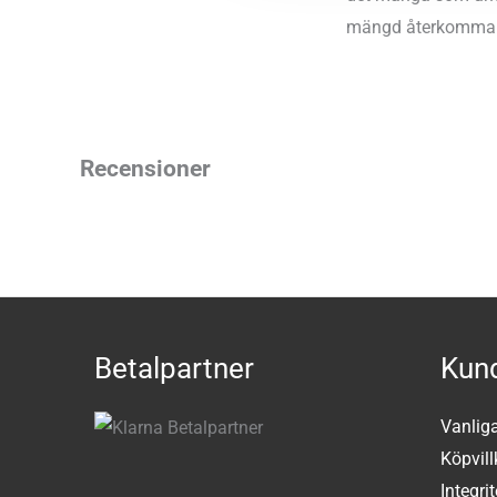
mängd återkommande
Recensioner
Betalpartner
Kund
Vanlig
Köpvill
Integri