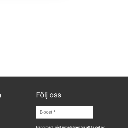
n
Följ oss
Häng med i vårt nyhetsbrev för att ta del av