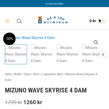
Hoppa
Fri frakt från 899kr
till
innehåll
0
kr
-30%
Hem
/
Butik
/
Dam
/
Skor
/
Löparskor dam
/ Mizuno Wave Skyrise 4
Dam
MIZUNO WAVE SKYRISE 4 DAM
Det
Det
1799
kr
1260
kr