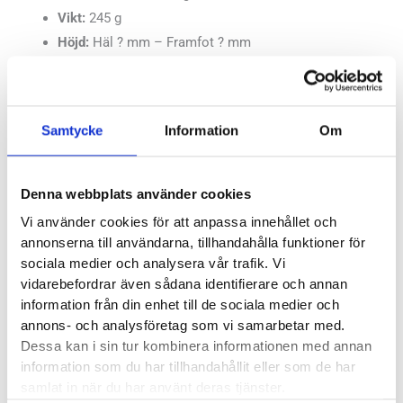
Vikt:
245 g
Höjd:
Häl ? mm – Framfot ? mm
Häl-tå dropp:
8 mm
Butiker:
Stockholm Hornstull
,
Stockholm Odengatan
,
Samtycke
Information
Om
Stockholm Storgatan
,
Stockholm Sickla
,
Umeå
,
Uppsala
,
Östersund
Denna webbplats använder cookies
Recensioner
Vi använder cookies för att anpassa innehållet och
annonserna till användarna, tillhandahålla funktioner för
sociala medier och analysera vår trafik. Vi
vidarebefordrar även sådana identifierare och annan
information från din enhet till de sociala medier och
annons- och analysföretag som vi samarbetar med.
Besökta produkter
Dessa kan i sin tur kombinera informationen med annan
information som du har tillhandahållit eller som de har
samlat in när du har använt deras tjänster.