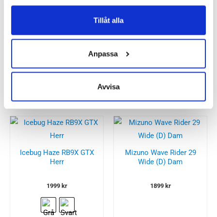
Icebug Arcus BUGrip
Dam
Icebug Mosi RB9X
Tillåt alla
Unisex
2200
kr
1599
kr
Anpassa
Avvisa
Icebug Haze RB9X GTX
Mizuno Wave Rider 29
Herr
Wide (D) Dam
1999
kr
1899
kr