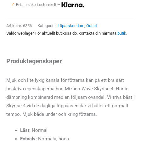
✓
4
Betala säkert och enkelt —
Dam
mängd
Artikelnr:
6356
Kategorier:
Löparskor dam
,
Outlet
Saldo weblager. För aktuellt butikssaldo, kontakta din närmsta
butik
.
Produktegenskaper
Mjuk och lite lyxig känsla för fötterna kan på ett bra sätt
beskriva egenskaperna hos Mizuno Wave Skyrise 4. Härlig
dämpning kombinerad med en följsam ovandel. Vi trivs bäst i
Skyrise 4 vid de dagliga löppassen där vi håller ett normalt
tempo. Mjuk både under och kring fötterna.
Läst:
Normal
Fotvalv:
Normala, höga