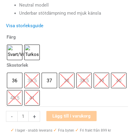
ursprungliga
nuvarande
Neutral modell
Underbar stötdämpning med mjuk känsla
priset
priset
Visa storleksguide
var:
är:
Färg
1799 kr.
1260 kr.
Skostorlek
36
36.5
37
38
38.5
39
40
40.5
41
Mizuno
-
+
Lägg till i varukorg
Wave
✓
✓
✓
Skyrise
I lager - snabb leverans
Fria byten
Fri frakt från 899 kr