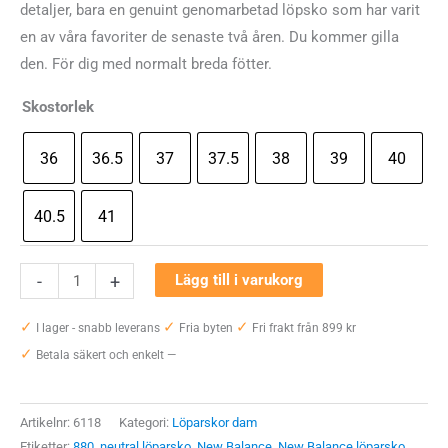
detaljer, bara en genuint genomarbetad löpsko som har varit
en av våra favoriter de senaste två åren. Du kommer gilla
den. För dig med normalt breda fötter.
Skostorlek
36
36.5
37
37.5
38
39
40
40.5
41
New
-
+
Lägg till i varukorg
Balance
✓
✓
✓
Fresh
I lager - snabb leverans
Fria byten
Fri frakt från 899 kr
✓
Foam
Betala säkert och enkelt —
880v11
mängd
Artikelnr:
6118
Kategori:
Löparskor dam
Etiketter:
880
,
neutral löparsko
,
New Balance
,
New Balance löparsko