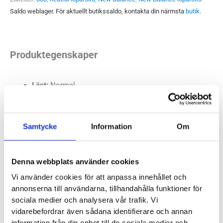
Saldo weblager. För aktuellt butikssaldo, kontakta din närmsta
butik
.
Produktegenskaper
Läst:
Normal
Fotvalv:
Normala, höga
Vikt:
243g
Häl-tå dropp:
10mm
Samtycke
Information
Om
Butiker:
Stockholm Hornstull, Stockholm Odengatan,
Denna webbplats använder cookies
Stockholm Storgatan, Umeå, Uppsala, Östersund
Vi använder cookies för att anpassa innehållet och
annonserna till användarna, tillhandahålla funktioner för
sociala medier och analysera vår trafik. Vi
NEW BALANCE
vidarebefordrar även sådana identifierare och annan
information från din enhet till de sociala medier och