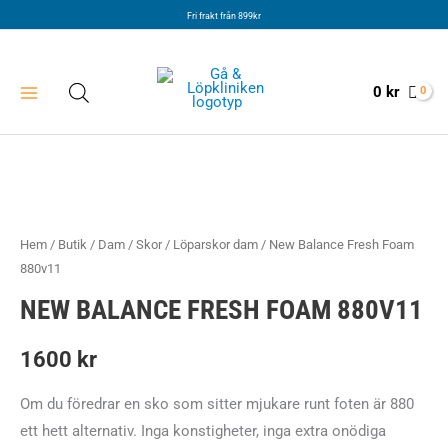
Hoppa
Fri frakt från 899kr
till
innehåll
0
kr
Hem
/
Butik
/
Dam
/
Skor
/
Löparskor dam
/ New Balance Fresh Foam
880v11
NEW BALANCE FRESH FOAM 880V11
1600
kr
Om du föredrar en sko som sitter mjukare runt foten är 880
ett hett alternativ. Inga konstigheter, inga extra onödiga