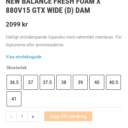
NEW BALANCE FRESH FOAM X
880V15 GTX WIDE (D) DAM
2099
kr
Härligt stötdämpande löparsko med vattentätt membran. För
löpturerna eller promenaderna.
Visa storleksguide
Skostorlek
36.5
37
37.5
38
39
40
40.5
41
New
-
+
Lägg till i varukorg
Balance