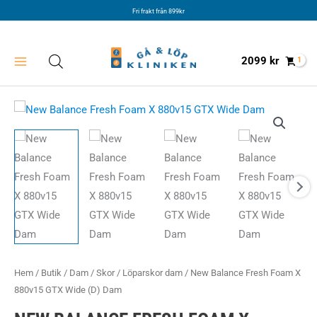
Hoppa
Fri frakt från 899kr
till
innehåll
2099
kr
Hem
/
Butik
/
Dam
/
Skor
/
Löparskor dam
/ New Balance Fresh Foam X
880v15 GTX Wide (D) Dam