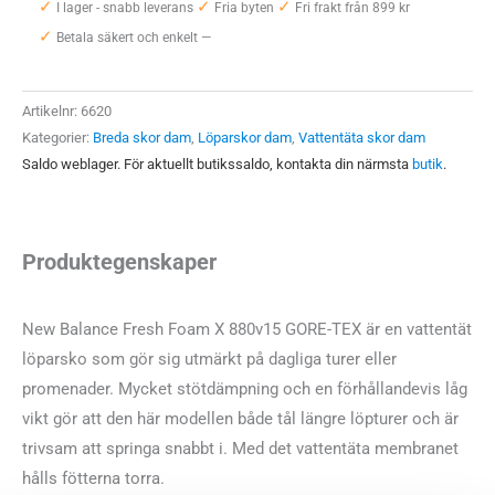
✓
✓
✓
Fresh
I lager - snabb leverans
Fria byten
Fri frakt från 899 kr
✓
Foam
Betala säkert och enkelt —
X
880v15
Artikelnr:
6620
GTX
Kategorier:
Breda skor dam
,
Löparskor dam
,
Vattentäta skor dam
Wide
Saldo weblager. För aktuellt butikssaldo, kontakta din närmsta
butik
.
(D)
Dam
mängd
Produktegenskaper
New Balance Fresh Foam X 880v15 GORE-TEX är en vattentät
löparsko som gör sig utmärkt på dagliga turer eller
promenader. Mycket stötdämpning och en förhållandevis låg
vikt gör att den här modellen både tål längre löpturer och är
trivsam att springa snabbt i. Med det vattentäta membranet
hålls fötterna torra.