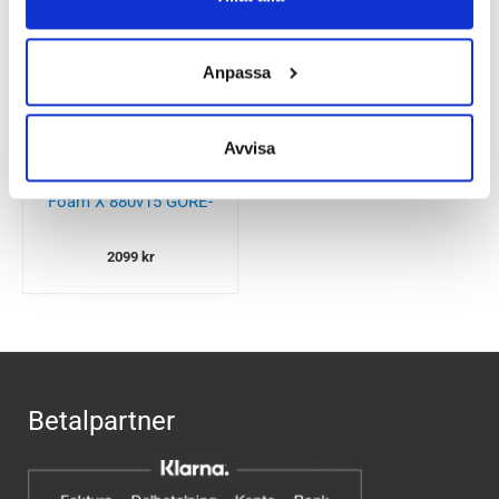
Besökta produkter
Anpassa
Avvisa
New Balance Fresh
Foam X 880v15 GORE-
TEX Herr
2099
kr
Betalpartner