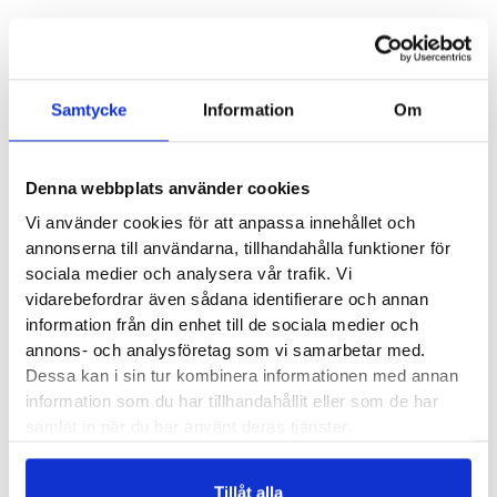
Läst:
Normal
Fotvalv:
Normala, höga
Stabilitet:
Neutral
Samtycke
Information
Om
Vikt:
240 g
Höjd:
Häl ? mm – Framfot ? mm
Häl-tå dropp:
6 mm
Denna webbplats använder cookies
New Balance artikelnummer:
W880GB15
Vi använder cookies för att anpassa innehållet och
annonserna till användarna, tillhandahålla funktioner för
Butiker:
Stockholm Hornstull
,
Stockholm Odengatan
,
sociala medier och analysera vår trafik. Vi
vidarebefordrar även sådana identifierare och annan
Stockholm Sickla
,
Stockholm Storgatan
,
Umeå
,
Uppsala
,
information från din enhet till de sociala medier och
Örnsköldsvik
,
Östersund
annons- och analysföretag som vi samarbetar med.
Dessa kan i sin tur kombinera informationen med annan
information som du har tillhandahållit eller som de har
Recensioner
samlat in när du har använt deras tjänster.
Tillåt alla