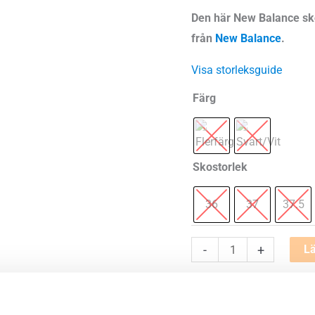
Den här New Balance skon
från
New Balance
.
Visa storleksguide
Färg
Skostorlek
36
37
37.5
New
-
+
Lä
Balance
✓
I lager - snabb leverans
Fresh
✓
Betala säkert och enkelt
Foam