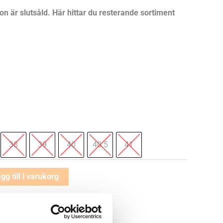
 är slutsåld. Här hittar du resterande sortiment
38
39
40
40.5
41
gg till i varukorg
✓
✓
Fria byten
Fri frakt från 899 kr
 —