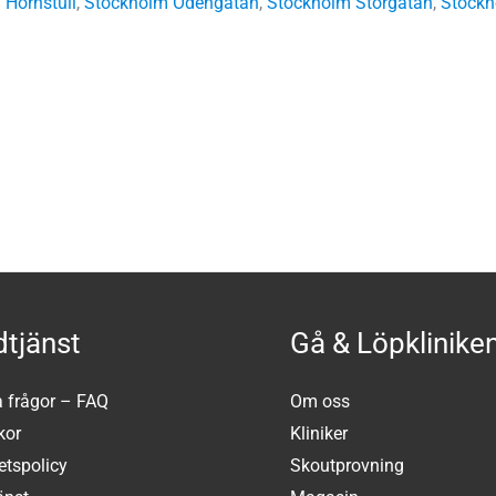
 Hornstull
,
Stockholm Odengatan
,
Stockholm Storgatan
,
Stockh
tjänst
Gå & Löpklinike
a frågor – FAQ
Om oss
kor
Kliniker
tetspolicy
Skoutprovning