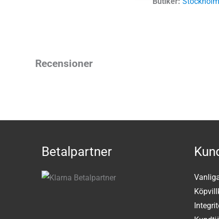
Butiker:
Stockholm
Recensioner
Betalpartner
Kund
Vanlig
Köpvill
Integri