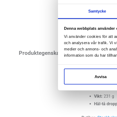
Samtycke
Denna webbplats använder 
Vi använder cookies för att a
och analysera vår trafik. Vi v
medier och annons- och anal
Vare sig du ska ut
Produktegenskaper
information som du har tillhan
och bekväm stötdäm
Läst:
Normal
Avvisa
Fotvalv:
Nor
Stabilitet:
Ne
Vikt:
231 g
Häl-tå dropp