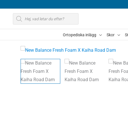
Hoppa
till
Produktsökning
innehåll
Ortopediska inlägg
Skor
S