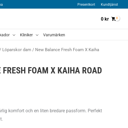
na
Presentkort
Kundtjänst
0
kr
kador
Kliniker
Varumärken
/
Löparskor dam
/ New Balance Fresh Foam X Kaiha
 FRESH FOAM X KAIHA ROAD
lig komfort och en liten bredare passform. Perfekt
t.