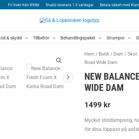
Fri frakt från 899kr
Snabb leverans 1-3 vardagar
Betala säkert med Klar
töd & skydd
Tillbehör
Behandlingspaket
Strumpor
S
Hem
/
Butik
/
Dam
/
Skor
Road Wide Dam
NEW BALANCE
WIDE DAM
1499
kr
Mycket stötdämpning, här
för dina löppass på asfal