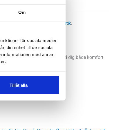
Om
öparskor dam
 butikssaldo, kontakta din närmsta
butik
.
funktioner för sociala medier
n din enhet till de sociala
ra informationen med annan
 Balance Fresh Foam X Kaiha Road dig både komfort
er.
Tillåt alla