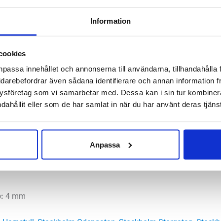
X
Information
Kaiha
Artikelnr:
6441
Kategori:
L
Road
Saldo weblager. För aktuellt
Wide
cookies
Dam
npassa innehållet och annonserna till användarna, tillhandahålla 
mängd
idarebefordrar även sådana identifierare och annan information frå
ysföretag som vi samarbetar med. Dessa kan i sin tur kombine
 på ett längre löppass eller en uppfriskande promenad ger New
dahållit eller som de har samlat in när du har använt deras tjänst
pning. Ett utmärkt val för asfalt och andra plana underlag.
, bred
Anpassa
mala, höga
utral
:
4 mm