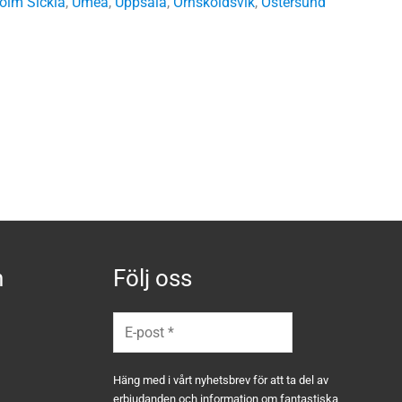
olm Sickla
,
Umeå
,
Uppsala
,
Örnsköldsvik
,
Östersund
n
Följ oss
Häng med i vårt nyhetsbrev för att ta del av
erbjudanden och information om fantastiska