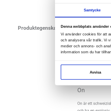
Samtycke
Denna webbplats använder 
Läst:
Normal
Produktegenskaper
Fotvalv:
Nor
Vi använder cookies för att a
och analysera vår trafik. Vi v
Vikt:
204g
medier och annons- och anal
Höjd:
Häl 2
information som du har tillhan
Häl-tå dropp
Butiker:
Stockholm 
Avvisa
On
On är ett schweizi
och ha en explosiv 