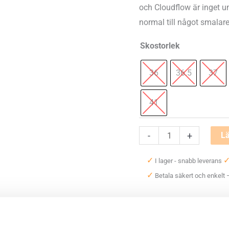
och Cloudflow är inget u
normal till något smalare
Skostorlek
36
36.5
37
41
On
-
+
Lä
Cloudflow
✓
I lager - snabb leverans
mängd
✓
Betala säkert och enkelt
Artikelnr:
6112
Kategori:
L
Saldo weblager. För aktuellt