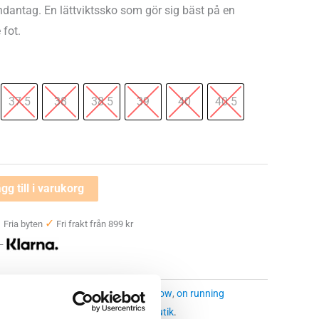
ndantag. En lättviktssko som gör sig bäst på en
 fot.
37.5
38
38.5
39
40
40.5
gg till i varukorg
✓
✓
Fria byten
Fri frakt från 899 kr
 —
öparskor dam
Etiketter:
on cloudflow
,
on running
 butikssaldo, kontakta din närmsta
butik
.