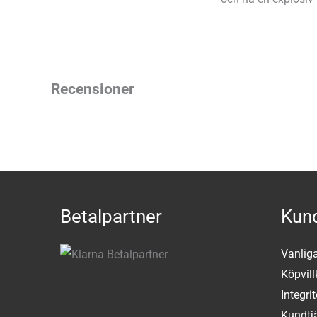
Recensioner
Betalpartner
Kund
Vanlig
Köpvill
Integri
Kundtj