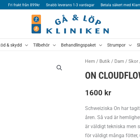
Fri frakt från 899kr
Snabb leverans 1-3 vardagar
Betala säkert med Klar
töd & skydd
Tillbehör
Behandlingspaket
Strumpor
S
Hem
/
Butik
/
Dam
/
Skor
ON CLOUDFLO
1600
kr
Schweiziska On har tagi
åren. Så vad är hemlighe
är väldigt tekniska men s
för väldigt många fötter,