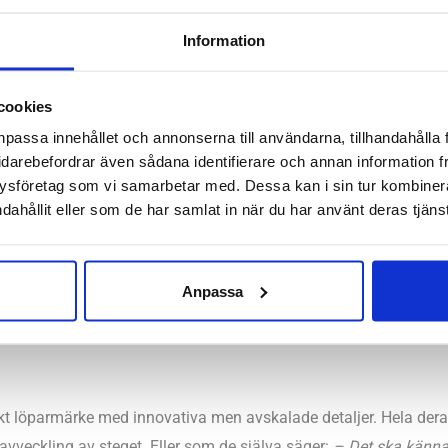
Information
cookies
, smal
mala
npassa innehållet och annonserna till användarna, tillhandahålla 
idarebefordrar även sådana identifierare och annan information frå
ysföretag som vi samarbetar med. Dessa kan i sin tur kombine
2mm – Framfot 16mm
dahållit eller som de har samlat in när du har använt deras tjänst
:
6mm
Hornstull, Stockholm Odengatan, Stockholm Storgatan, Umeå,
Anpassa
skt löparmärke med innovativa men avskalade detaljer. Hela dera
avveckling av steget. Eller som de själva säger:
– Det ska känna