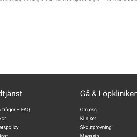
tjänst
Gå & Löpklinike
a frågor – FAQ
Om oss
kor
Kliniker
tetspolicy
Skoutprovning
änst
Magasin