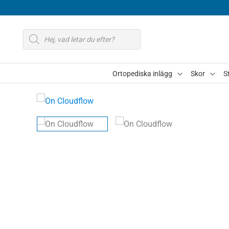
Hoppa
till
Produktsökning
innehåll
Ortopediska inlägg
Skor
S