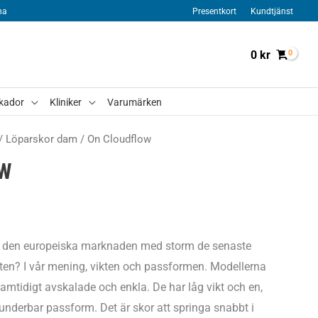
na
Presentkort
Kundtjänst
0
kr
kador
Kliniker
Varumärken
/
Löparskor dam
/ On Cloudflow
W
t den europeiska marknaden med storm de senaste
ten? I vår mening, vikten och passformen. Modellerna
amtidigt avskalade och enkla. De har låg vikt och en,
 underbar passform. Det är skor att springa snabbt i