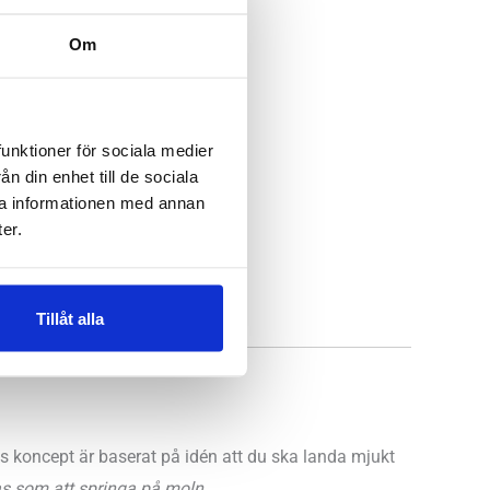
Om
funktioner för sociala medier
n din enhet till de sociala
ra informationen med annan
er.
 Uppsala
Tillåt alla
s koncept är baserat på idén att du ska landa mjukt
s som att springa på moln.