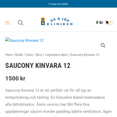
Hoppa
Fri frakt från 899kr
till
innehåll
0
kr
Hem
/
Butik
/
Dam
/
Skor
/
Löparskor dam
/ Saucony Kinvara 12
SAUCONY KINVARA 12
1500
kr
Saucony Kinvara 12 är ett perfekt val för all typ av
tempoträning och tävling. En klassiker bland marknadens
alla lättviktsskor. Årets version har fått flera fina
uppdateringar såsom mindre padding, bättre ventilation, lägre