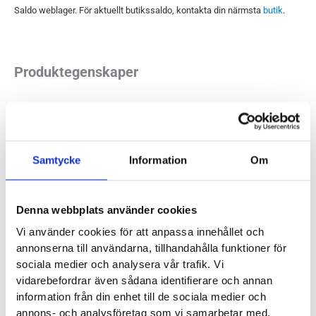
Saldo weblager. För aktuellt butikssaldo, kontakta din närmsta
butik
.
Produktegenskaper
Läst:
Normal
Fotvalv:
Normala, höga
Vikt:
184g
Samtycke
Information
Om
Höjd:
Häl 28 mm – Framfot 24mm
Häl-tå dropp:
4mm
Denna webbplats använder cookies
Butiker:
Umeå, Uppsala, Östersund
Vi använder cookies för att anpassa innehållet och
annonserna till användarna, tillhandahålla funktioner för
sociala medier och analysera vår trafik. Vi
SAUCONY
vidarebefordrar även sådana identifierare och annan
information från din enhet till de sociala medier och
annons- och analysföretag som vi samarbetar med.