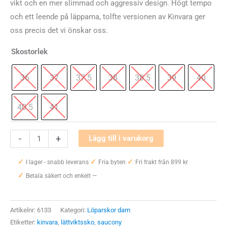
vikt och en mer slimmad och aggressiv design. Högt tempo
och ett leende på läpparna, tolfte versionen av Kinvara ger
oss precis det vi önskar oss.
Skostorlek
36
37
37.5
38
38.5
39
40
40.5
41
Saucony
-
+
Lägg till i varukorg
Kinvara
✓
✓
✓
12
I lager - snabb leverans
Fria byten
Fri frakt från 899 kr
✓
mängd
Betala säkert och enkelt —
Artikelnr:
6133
Kategori:
Löparskor dam
Etiketter:
kinvara
,
lättviktssko
,
saucony