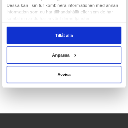
Saucony är ett amerikanskt skomärke som till största delen
Dessa kan i sin tur kombinera informationen med annan
tillverkar löpskor. Men i vårt sortiment hittar du även några
information som du har tillhandahållit eller som de har
riktigt fina walkingskor. Att vi valt just dessa är tack vare
samlat in när du har använt deras tjänster.
den fantastiska stabiliteten de har. Namnet Saucony kommer
från Saucony Creek som flyter genom orten Kutztown,
Tillåt alla
Pennsylvania, där företagets första skofabrik låg. Hur man
uttalar Saucony har vi hört oräkneliga alternativ på. Vi lägger
ingen större vikt på uttalet så länge skorna fungerar väl men
Anpassa
för den korrekte ska det uttalas sock-a-knee.
Avvisa
Recensioner