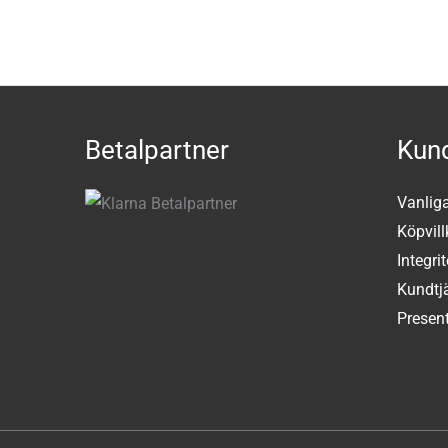
Betalpartner
Kund
Vanlig
Köpvill
Integri
Kundtj
Present