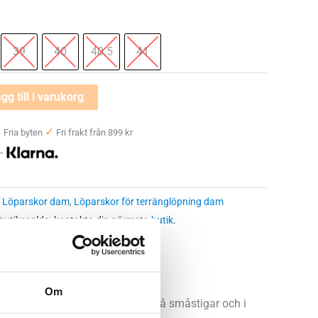
39
40
40.5
41
gg till i varukorg
✓
✓
Fria byten
Fri frakt från 899 kr
 —
:
Löparskor dam
,
Löparskor för terränglöpning dam
 butikssaldo, kontakta din närmsta
butik
.
Om
nglöpning. Den gör sig lika bra på småstigar och i