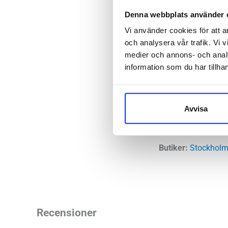
teknisk terräng so
Denna webbplats använder 
stötdämpande mella
Vi använder cookies för att a
och analysera vår trafik. Vi v
Läst:
Norma
medier och annons- och anal
Fotvalv:
Norm
information som du har tillhan
Stabilitet:
Ne
Vikt:
242 g
Höjd:
Häl 2
Avvisa
Häl-tå dropp
Butiker:
Stockholm
Recensioner