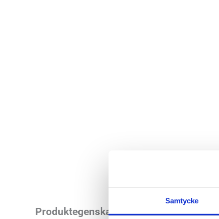
Samtycke
Saucony Peregrine 1
Produktegenskaper