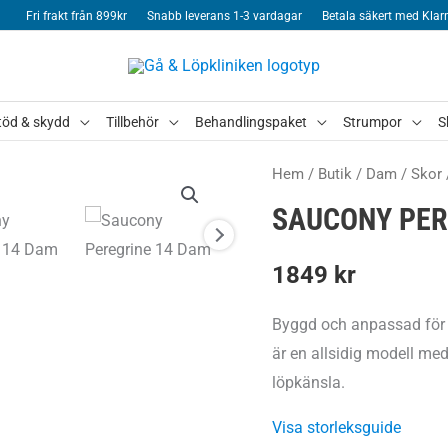
Fri frakt från 899kr
Snabb leverans 1-3 vardagar
Betala säkert med Klar
töd & skydd
Tillbehör
Behandlingspaket
Strumpor
S
Hem
/
Butik
/
Dam
/
Skor
SAUCONY PER
1849
kr
Byggd och anpassad för a
är en allsidig modell med
löpkänsla.
Visa storleksguide