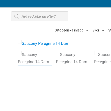
Hoppa
till
Produktsökning
innehåll
Ortopediska inlägg
Skor
S