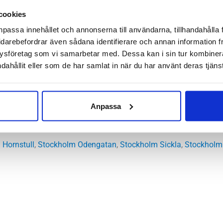
m på öppnare ytor och fjällmiljö. Grov slitsula som ger bra gre
cookies
nsula som avlastar fint.
npassa innehållet och annonserna till användarna, tillhandahålla 
idarebefordrar även sådana identifierare och annan information frå
l
ysföretag som vi samarbetar med. Dessa kan i sin tur kombine
ala, låga, höga
dahållit eller som de har samlat in när du har använt deras tjänst
utral
8 mm – Framfot 24 mm
Anpassa
:
4 mm
 Hornstull
,
Stockholm Odengatan
,
Stockholm Sickla
,
Stockholm