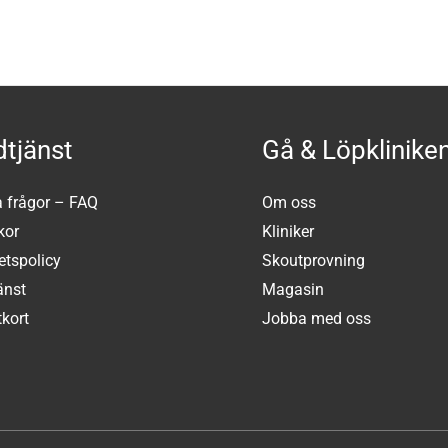
tjänst
Gå & Löpklinike
a frågor – FAQ
Om oss
kor
Kliniker
tetspolicy
Skoutprovning
änst
Magasin
kort
Jobba med oss