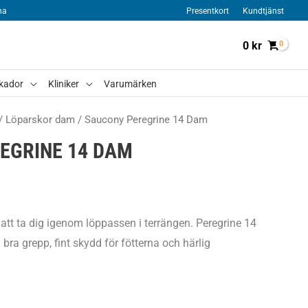
na
Presentkort
Kundtjänst
0
kr
kador
Kliniker
Varumärken
/
Löparskor dam
/ Saucony Peregrine 14 Dam
EGRINE 14 DAM
tt ta dig igenom löppassen i terrängen. Peregrine 14
 bra grepp, fint skydd för fötterna och härlig