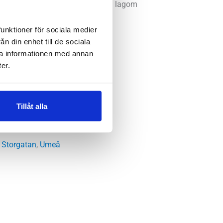
pp och skydd i kombination med en lagom
funktioner för sociala medier
n din enhet till de sociala
ra informationen med annan
er.
Tillåt alla
 Storgatan
,
Umeå