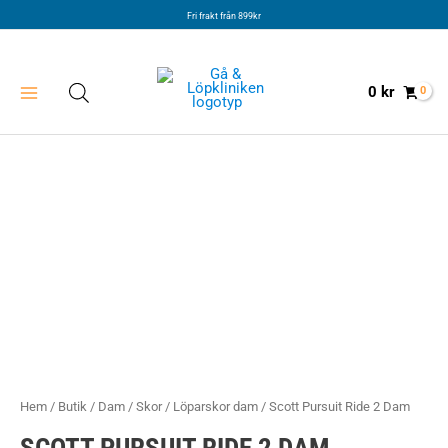
Hoppa
Fri frakt från 899kr
till
innehåll
0
kr
Hem
/
Butik
/
Dam
/
Skor
/
Löparskor dam
/ Scott Pursuit Ride 2 Dam