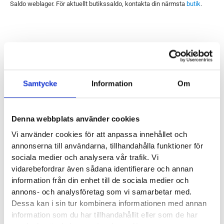
Saldo weblager. För aktuellt butikssaldo, kontakta din närmsta
butik
.
Produktegenskaper
Neutral löparsko med mjuk flexibel stötdämpning anpassad
Samtycke
Information
Om
för asfalt, grus och löpband. Mellansulan på Scott Pursuit
Ride 2 har en tydlig markerad form för att skapa ett driv
framåt liknande en rullsula.
Denna webbplats använder cookies
Vi använder cookies för att anpassa innehållet och
Läst:
Normal
annonserna till användarna, tillhandahålla funktioner för
Fotvalv:
Normala, höga
sociala medier och analysera vår trafik. Vi
vidarebefordrar även sådana identifierare och annan
Stabilitet:
Neutral
information från din enhet till de sociala medier och
Vikt:
235 g
annons- och analysföretag som vi samarbetar med.
Höjd:
Häl 32.5 mm – Framfot 23.5 mm
Dessa kan i sin tur kombinera informationen med annan
Häl-tå dropp:
9 mm
information som du har tillhandahållit eller som de har