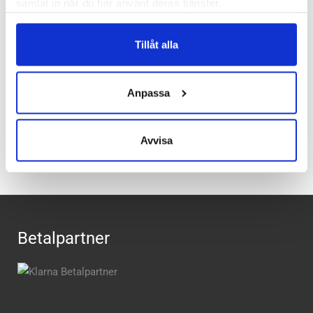
samlat in när du har använt deras tjänster.
Butiker:
Stockholm Hornstull
,
Stockholm Odengatan
,
Stockholm Storgatan
,
Stockholm Sickla
,
Umeå
,
Uppsala
,
Tillåt alla
Örnsköldsvik
,
Östersund
Anpassa
Recensioner
Avvisa
Betalpartner