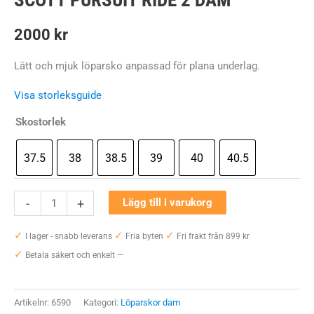
SCOTT PURSUIT RIDE 2 DAM
2000
kr
Lätt och mjuk löparsko anpassad för plana underlag.
Visa storleksguide
Skostorlek
37.5
38
38.5
39
40
40.5
Scott
-
+
Lägg till i varukorg
Pursuit
✓
✓
✓
Ride
I lager - snabb leverans
Fria byten
Fri frakt från 899 kr
✓
2
Betala säkert och enkelt —
Dam
mängd
Artikelnr:
6590
Kategori:
Löparskor dam