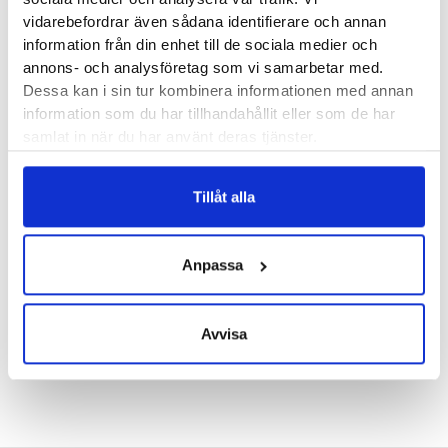
Läst:
Normal, bred
vidarebefordrar även sådana identifierare och annan
Fotvalv:
Normala, höga
information från din enhet till de sociala medier och
Stabilitet:
Neutral
annons- och analysföretag som vi samarbetar med.
Vikt:
215 g
Dessa kan i sin tur kombinera informationen med annan
Höjd:
Häl 35 mm – Framfot 25 mm
information som du har tillhandahållit eller som de har
samlat in när du har använt deras tjänster.
Häl-tå dropp:
10 mm
VJ´s artikelnummer:
FLOW20-U-UK
Tillåt alla
Butik:
Stockholm Hornstull
,
Stockholm Odengatan
,
Stockholm Storgatan
,
Stockholm Sickla
,
Umeå
,
Uppsala
,
Anpassa
Örnsköldsvik
,
Östersund
Avvisa
Recensioner