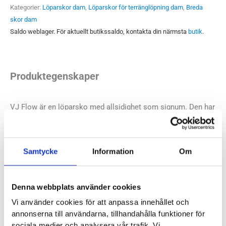
Kategorier:
Löparskor dam
,
Löparskor för terränglöpning dam
,
Breda
skor dam
Saldo weblager. För aktuellt butikssaldo, kontakta din närmsta
butik
.
Produktegenskaper
VJ Flow är en löparsko med allsidighet som signum. Den har
en yttersula med aningen grövre mönster som ger bra grepp
på elljusspår, stigar och i terrängen. Modellen är dock så
pass fint stötdämpad att löpning på asfalt eller grusvägar är
Samtycke
Information
Om
en fröjd. VJ Flow är byggd med en bredare framfot vilket gör
den rymlig och bekväm på bredden. Var dock observant att
Denna webbplats använder cookies
den är små i storlekarna, vi rekommenderar att välja ett helt
nummer större än du normalt har på dina skor.
Vi använder cookies för att anpassa innehållet och
annonserna till användarna, tillhandahålla funktioner för
sociala medier och analysera vår trafik. Vi