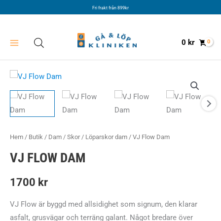
Hoppa
Fri frakt från 899kr
till
innehåll
0
kr
Hem
/
Butik
/
Dam
/
Skor
/
Löparskor dam
/ VJ Flow Dam
VJ FLOW DAM
1700
kr
VJ Flow är byggd med allsidighet som signum, den klarar
asfalt, grusvägar och terräng galant. Något bredare över