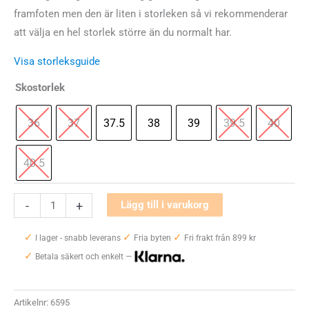
framfoten men den är liten i storleken så vi rekommenderar
att välja en hel storlek större än du normalt har.
Visa storleksguide
Skostorlek
36
37
37.5
38
39
39.5
40
40.5
VJ
-
+
Lägg till i varukorg
Flow
✓
✓
✓
Dam
I lager - snabb leverans
Fria byten
Fri frakt från 899 kr
✓
mängd
Betala säkert och enkelt —
Artikelnr:
6595