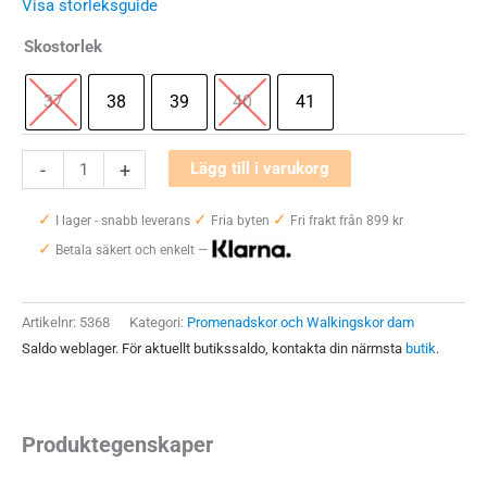
Visa storleksguide
Skostorlek
37
38
39
40
41
ALFA
-
+
Lägg till i varukorg
Glimmer
✓
✓
✓
Dam
I lager - snabb leverans
Fria byten
Fri frakt från 899 kr
✓
mängd
Betala säkert och enkelt —
Artikelnr:
5368
Kategori:
Promenadskor och Walkingskor dam
Saldo weblager. För aktuellt butikssaldo, kontakta din närmsta
butik
.
Produktegenskaper