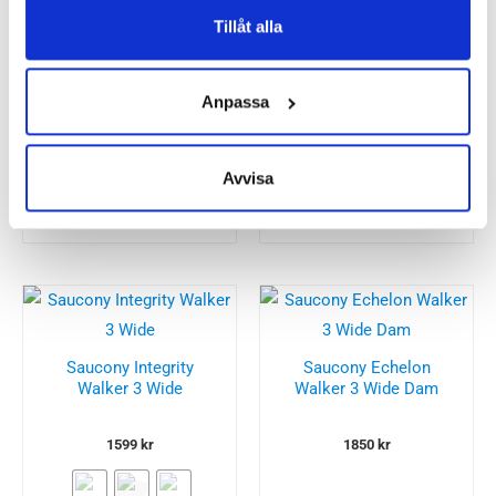
Besökta produkter
Tillåt alla
ALFA Ortu Perform
Anpassa
Dam
ALFA Stokka Advance
GTX Dam
1599
kr
Avvisa
1999
kr
Saucony Integrity
Saucony Echelon
Walker 3 Wide
Walker 3 Wide Dam
1599
kr
1850
kr