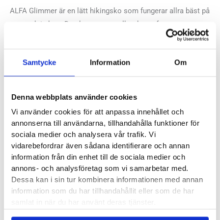
ALFA Glimmer är en lätt hikingsko som fungerar allra bäst på
grus och i skog. Den har en normalbred passform som
smiter åt behagligt kring foten tack vare den flexibla och
strumpliknande ovandelen.
Samtycke
Information
Om
Läst:
Normal
Material:
Återvunnen polyester
Denna webbplats använder cookies
ALFAs artikelnummer:
6979088000
Vi använder cookies för att anpassa innehållet och
annonserna till användarna, tillhandahålla funktioner för
Butiker:
Umeå
sociala medier och analysera vår trafik. Vi
vidarebefordrar även sådana identifierare och annan
information från din enhet till de sociala medier och
Recensioner
annons- och analysföretag som vi samarbetar med.
Dessa kan i sin tur kombinera informationen med annan
information som du har tillhandahållit eller som de har
samlat in när du har använt deras tjänster.