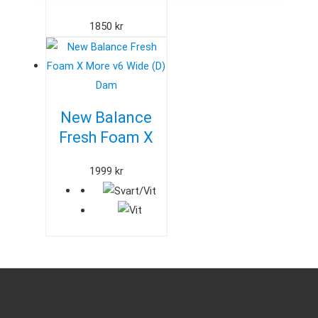
Dam
1850
kr
New Balance
Fresh Foam X
More v6 Wide (D)
1999
kr
Dam