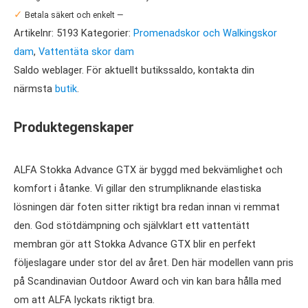
Advance
✓
Betala säkert och enkelt —
GTX
Artikelnr:
5193
Kategorier:
Promenadskor och Walkingskor
Dam
dam
,
Vattentäta skor dam
mängd
Saldo weblager. För aktuellt butikssaldo, kontakta din
närmsta
butik
.
Produktegenskaper
ALFA Stokka Advance GTX är byggd med bekvämlighet och
komfort i åtanke. Vi gillar den strumpliknande elastiska
lösningen där foten sitter riktigt bra redan innan vi remmat
den. God stötdämpning och självklart ett vattentätt
membran gör att Stokka Advance GTX blir en perfekt
följeslagare under stor del av året. Den här modellen vann pris
på Scandinavian Outdoor Award och vin kan bara hålla med
om att ALFA lyckats riktigt bra.