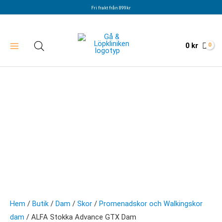
Hoppa
Fri frakt från 899kr
till
innehåll
0
kr
Hem
/
Butik
/
Dam
/
Skor
/
Promenadskor och Walkingskor
dam
/ ALFA Stokka Advance GTX Dam