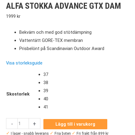
ALFA STOKKA ADVANCE GTX DAM
1999
kr
Bekväm och med god stötdämpning
Vattentätt GORE-TEX membran
Prisbelönt på Scandinavian Outdoor Award
Visa storleksguide
37
38
39
Skostorlek
40
41
ALFA
-
+
Lägg till i varukorg
Stokka
✓
✓
✓
I lager - snabb leverans
Fria byten
Fri frakt från 899 kr