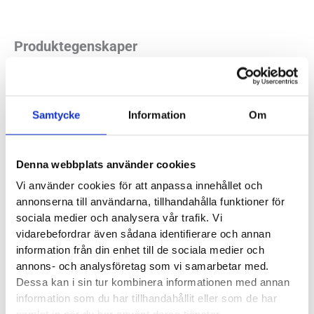
Produktegenskaper
Läst:
Normal
Material:
Gore-Tex, syntet
Samtycke
Information
Om
Butiker:
Umeå
Denna webbplats använder cookies
Vi använder cookies för att anpassa innehållet och
ECCO
annonserna till användarna, tillhandahålla funktioner för
sociala medier och analysera vår trafik. Vi
Danska Ecco har
skor för alla årets alla dagar
, dygnets alla
vidarebefordrar även sådana identifierare och annan
information från din enhet till de sociala medier och
timmar. Den mer stilrena skon eller sandalen på jobbet,
annons- och analysföretag som vi samarbetar med.
promenadskon när du rör dig på fritiden, den vattentäta
Dessa kan i sin tur kombinera informationen med annan
kängan vid dagsturen på fjället eller i skogen. Aktiviteterna
information som du har tillhandahållit eller som de har
kan variera men vi lovar att du kan finna en lämplig sko från