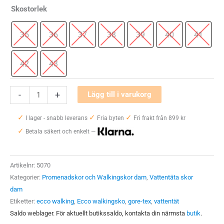
Skostorlek
35
36
37
38
39
40
41
42
43
Ecco
-
+
Lägg till i varukorg
Terratrail
✓
✓
✓
Crosspeed
I lager - snabb leverans
Fria byten
Fri frakt från 899 kr
✓
GTX
Betala säkert och enkelt —
mängd
Artikelnr:
5070
Kategorier:
Promenadskor och Walkingskor dam
,
Vattentäta skor
dam
Etiketter:
ecco walking
,
Ecco walkingsko
,
gore-tex
,
vattentät
Saldo weblager. För aktuellt butikssaldo, kontakta din närmsta
butik
.