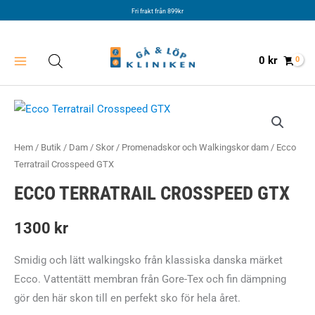
Hoppa
Fri frakt från 899kr
till
innehåll
0
kr
Hem
/
Butik
/
Dam
/
Skor
/
Promenadskor och Walkingskor dam
/ Ecco
Terratrail Crosspeed GTX
ECCO TERRATRAIL CROSSPEED GTX
1300
kr
Smidig och lätt walkingsko från klassiska danska märket
Ecco. Vattentätt membran från Gore-Tex och fin dämpning
gör den här skon till en perfekt sko för hela året.