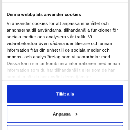
Recensioner
Denna webbplats använder cookies
Vi använder cookies för att anpassa innehållet och
annonserna till användarna, tillhandahålla funktioner för
sociala medier och analysera vår trafik. Vi
vidarebefordrar även sådana identifierare och annan
Besökta produkter
information från din enhet till de sociala medier och
annons- och analysföretag som vi samarbetar med.
Dessa kan i sin tur kombinera informationen med annan
information som du har tillhandahållit eller som de har
samlat in när du har använt deras tjänster.
Haglöfs L.I.M Horizon
Brooks Zeal Walker
GORE-TEX Low Dam
Dam
Tillåt alla
2199
kr
1599
kr
Anpassa