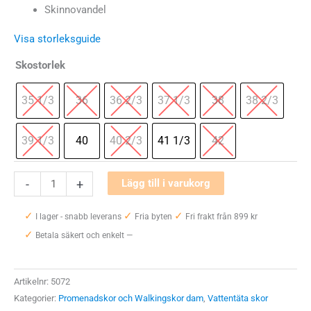
Skinnovandel
Visa storleksguide
Skostorlek
35 1/3
36
36 2/3
37 1/3
38
38 2/3
39 1/3
40
40 2/3
41 1/3
42
Haglöfs
-
+
Lägg till i varukorg
Ridge
✓
✓
✓
GT
I lager - snabb leverans
Fria byten
Fri frakt från 899 kr
✓
Women
Betala säkert och enkelt —
mängd
Artikelnr:
5072
Kategorier:
Promenadskor och Walkingskor dam
,
Vattentäta skor