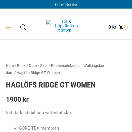
Hoppa
Fri frakt från 899kr
till
innehåll
0
kr
Hem
/
Butik
/
Dam
/
Skor
/
Promenadskor och Walkingskor
dam
/ Haglöfs Ridge GT Women
HAGLÖFS RIDGE GT WOMEN
1900
kr
Slitstark, stabil och vattentät sko.
GORE-TEX membran