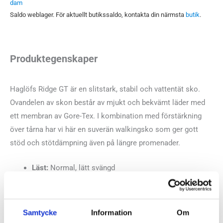
dam
Saldo weblager. För aktuellt butikssaldo, kontakta din närmsta
butik
.
Produktegenskaper
Haglöfs Ridge GT är en slitstark, stabil och vattentät sko.
Ovandelen av skon består av mjukt och bekvämt läder med
ett membran av Gore-Tex. I kombination med förstärkning
över tårna har vi här en suverän walkingsko som ger gott
stöd och stötdämpning även på längre promenader.
Läst:
Normal, lätt svängd
Material:
Skinn
Butiker:
Umeå
,
Uppsala
Samtycke
Information
Om