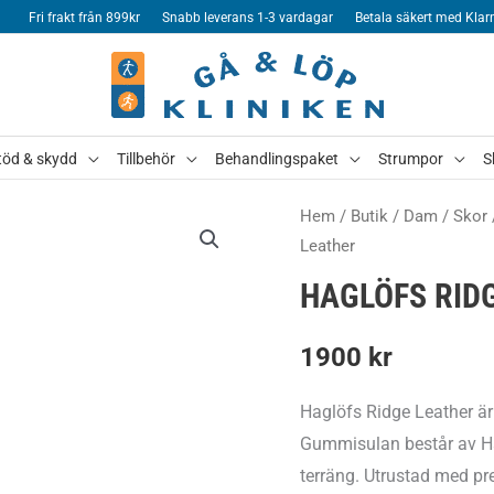
Fri frakt från 899kr
Snabb leverans 1-3 vardagar
Betala säkert med Klar
töd & skydd
Tillbehör
Behandlingspaket
Strumpor
S
Hem
/
Butik
/
Dam
/
Skor
Leather
HAGLÖFS RID
1900
kr
Haglöfs Ridge Leather är
Gummisulan består av Hag
terräng. Utrustad med pre