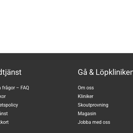
tjänst
Gå & Löpklinike
a frågor – FAQ
Om oss
kor
Kliniker
tetspolicy
Skoutprovning
änst
Magasin
kort
Jobba med oss