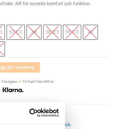
sfoder. Allt för suverän komfort och funktion.
/3
37 1/3
38
38 2/3
39 1/3
40
gg till i varukorg
✓
✓
Fria byten
Fri frakt från 899 kr
 —
romenadskor och Walkingskor dam
dge leather
,
haglöfs walkingsko
 butikssaldo, kontakta din närmsta
butik
.