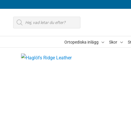
Hoppa
till
Produktsökning
innehåll
Ortopediska inlägg
Skor
S