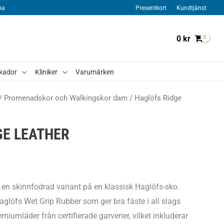
na
Presentkort
Kundtjänst
0
kr
kador
Kliniker
Varumärken
/
Promenadskor och Walkingskor dam
/ Haglöfs Ridge
GE LEATHER
 en skinnfodrad variant på en klassisk Haglöfs-sko.
löfs Wet Grip Rubber som ger bra fäste i all slags
miumläder från certifierade garverier, vilket inkluderar