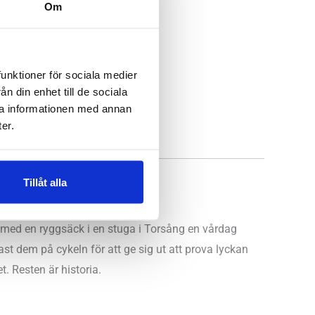
Om
funktioner för sociala medier
n din enhet till de sociala
ra informationen med annan
er.
Tillåt alla
e med en ryggsäck i en stuga i Torsång en vårdag
t dem på cykeln för att ge sig ut att prova lyckan
. Resten är historia.