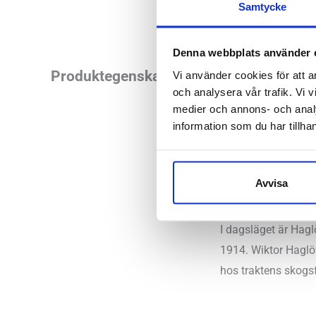
Samtycke
Denna webbplats använder 
Läst:
Normal
Produktegenskaper
Vi använder cookies för att a
och analysera vår trafik. Vi v
Material:
Sk
medier och annons- och anal
information som du har tillhan
Butiker:
Umeå
Avvisa
HAGLÖFS
I dagsläget är Hagl
1914. Wiktor Haglöf
hos traktens skogsf