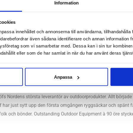
Information
cookies
, lätt svängd
npassa innehållet och annonserna till användarna, tillhandahålla 
idarebefordrar även sådana identifierare och annan information frå
inn
ysföretag som vi samarbetar med. Dessa kan i sin tur kombine
dahållit eller som de har samlat in när du har använt deras tjänst
Anpassa
öfs Nordens största leverantör av outdoorprodukter. Allt börjad
 har just sytt upp den första omgången ryggsäckar och spänt fas
olk och bönder. Outstanding Outdoor Equipment à 90 öre stycket