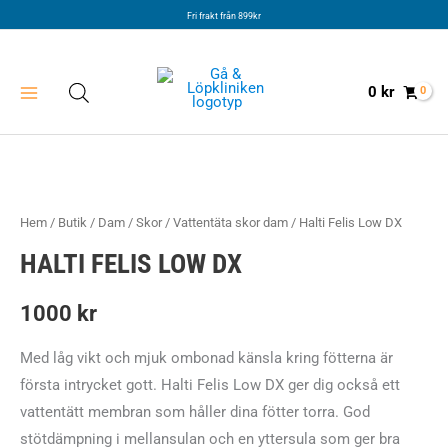
Hoppa
Fri frakt från 899kr
till
innehåll
0
kr
Hem
/
Butik
/
Dam
/
Skor
/
Vattentäta skor dam
/ Halti Felis Low DX
HALTI FELIS LOW DX
1000
kr
Med låg vikt och mjuk ombonad känsla kring fötterna är
första intrycket gott. Halti Felis Low DX ger dig också ett
vattentätt membran som håller dina fötter torra. God
stötdämpning i mellansulan och en yttersula som ger bra