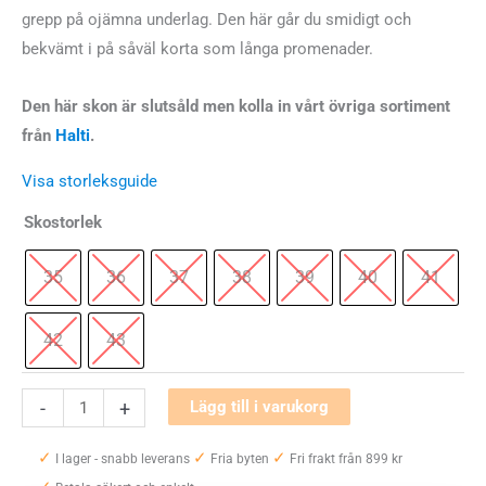
grepp på ojämna underlag. Den här går du smidigt och
bekvämt i på såväl korta som långa promenader.
Den här skon är slutsåld men kolla in vårt övriga sortiment
från
Halti
.
Visa storleksguide
Skostorlek
35
36
37
38
39
40
41
42
43
Halti
-
+
Lägg till i varukorg
Felis
✓
✓
✓
Low
I lager - snabb leverans
Fria byten
Fri frakt från 899 kr