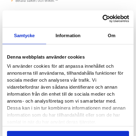
✓
DX
Betala säkert och enkelt —
mängd
Artikelnr:
5126
Kategorier:
Promenadskor och Walkingskor dam
,
Vattentäta skor
Samtycke
Information
Om
dam
Etiketter:
felis low dx
,
halti
,
vattentät
Saldo weblager. För aktuellt butikssaldo, kontakta din närmsta
butik
.
Denna webbplats använder cookies
Vi använder cookies för att anpassa innehållet och
annonserna till användarna, tillhandahålla funktioner för
Produktegenskaper
sociala medier och analysera vår trafik. Vi
vidarebefordrar även sådana identifierare och annan
information från din enhet till de sociala medier och
Läst:
Normal
annons- och analysföretag som vi samarbetar med.
Material:
Softshell (återvunnen polyester), vattentätt
Dessa kan i sin tur kombinera informationen med annan
DrymaxX membran
information som du har tillhandahållit eller som de har
samlat in när du har använt deras tjänster.
Butiker:
Stockholm Hornstull
,
Stockholm Odengatan
,
Stockholm Storgatan
,
Stockholm Sickla
,
Umeå
,
Uppsala