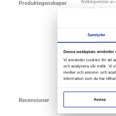
Walkingversion av 
Produktegenskaper
enkelt kan bytas mo
väldigt uppskattad 
mycket i jobbet ell
Samtycke
Läst:
Bred
Material:
Me
Denna webbplats använder 
Hokas arti
Vi använder cookies för att a
och analysera vår trafik. Vi v
Butiker:
Stockholm
medier och annons- och anal
information som du har tillhan
Recensioner
Avvisa