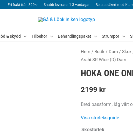
Fri frakt från 899kr
Snabb leverans 1-3 vardagar
Betala säkert med Klar
töd & skydd
Tillbehör
Behandlingspaket
Strumpor
S
Hem
/
Butik
/
Dam
/
Skor
Arahi SR Wide (D) Dam
HOKA ONE ONE
2199
kr
Bred passform, låg vikt o
Visa storleksguide
Skostorlek