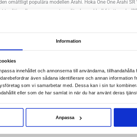
den omåttligt populära modellen Arahi. Hoka One One Arahi SR
t traditionella remmar samt en slitsula med halkfri yttersula (S
för sin kombination av låga vikt, stabila känsla och goda stötdä
er rör dig mycket på dagarna.
Information
sh
cookies
kelnummer:
1168715
npassa innehållet och annonserna till användarna, tillhandahålla 
idarebefordrar även sådana identifierare och annan information frå
 Hornstull
,
Stockholm Odengatan
,
Stockholm Sickla
,
Stockholm
ysföretag som vi samarbetar med. Dessa kan i sin tur kombine
dahållit eller som de har samlat in när du har använt deras tjänst
Anpassa