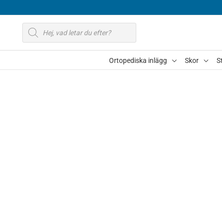
Hoppa
till
Produktsökning
innehåll
Ortopediska inlägg
Skor
S