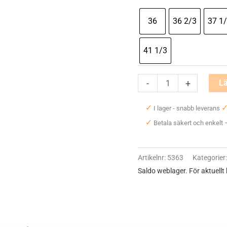
36
36 2/3
37 1
41 1/3
Hoka
-
+
Lä
One
✓
I lager - snabb leverans
One
✓
Betala säkert och enkelt
Arahi
SR
Wide
Artikelnr:
5363
Kategorier
(D)
Saldo weblager. För aktuellt
Dam
mängd