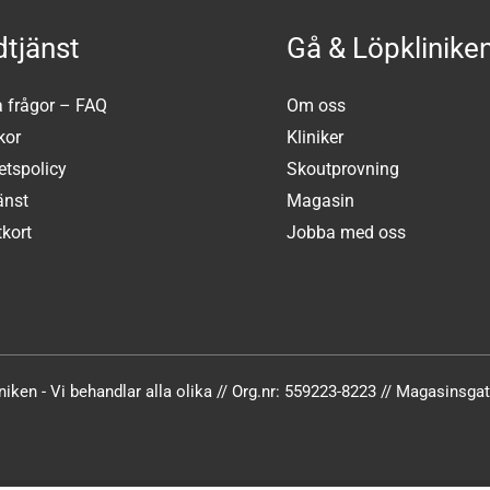
tjänst
Gå & Löpklinike
a frågor – FAQ
Om oss
kor
Kliniker
tetspolicy
Skoutprovning
änst
Magasin
kort
Jobba med oss
iken - Vi behandlar alla olika // Org.nr: 559223-8223 // Magasinsg