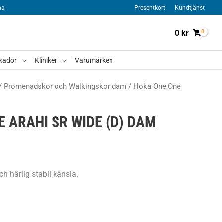
na
Presentkort
Kundtjänst
0
kr
kador
Kliniker
Varumärken
/
Promenadskor och Walkingskor dam
/ Hoka One One
 ARAHI SR WIDE (D) DAM
ch härlig stabil känsla.