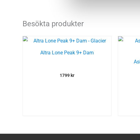
Besökta produkter
Altra Lone Peak 9+ Dam
As
1799
kr