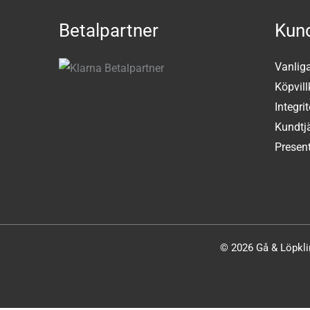
Betalpartner
Kund
Vanlig
Köpvill
Integri
Kundtj
Present
© 2026 Gå & Löpklin