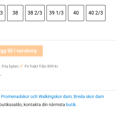
/3
38
38 2/3
39 1/3
40
40 2/3
gg till i varukorg
✓
✓
Fria byten
Fri frakt från 899 kr
 —
:
Promenadskor och Walkingskor dam
,
Breda skor dam
 butikssaldo, kontakta din närmsta
butik
.