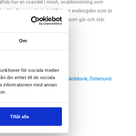
 Wide har en ovandel i mesh, snabbsnörning som
R = Slip Resistant). Arahi SR är en walkingsko som är
mpning. En klart bra sko för dig som går och står
Om
funktioner för sociala medier
n din enhet till de sociala
 Storgatan
,
Umeå
,
Uppsala
,
Örnsköldsvik
,
Östersund
ra informationen med annan
er.
Tillåt alla