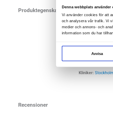
Denna webbplats använder 
Skor med rullsula 
Produktegenskaper
Vi använder cookies för att a
avlastningen de ger
och analysera vår trafik. Vi v
Dynamo Classic fal
medier och annons- och anal
fotsmärtor och/elle
information som du har tillhan
Stilren och sportig
Läst:
Norma
Avvisa
Material:
Lä
Kliniker:
Stockholm
Recensioner