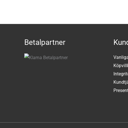
Betalpartner
Kund
Vanlig
Köpvill
Integri
Kundtj
Present