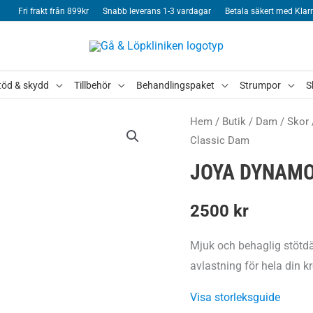
Fri frakt från 899kr
Snabb leverans 1-3 vardagar
Betala säkert med Klar
töd & skydd
Tillbehör
Behandlingspaket
Strumpor
S
Hem
/
Butik
/
Dam
/
Skor
Classic Dam
JOYA DYNAMO
2500
kr
Mjuk och behaglig stötd
avlastning för hela din k
Visa storleksguide