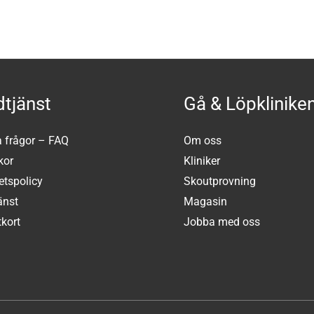
tjänst
Gå & Löpklinike
a frågor – FAQ
Om oss
kor
Kliniker
tetspolicy
Skoutprovning
änst
Magasin
kort
Jobba med oss