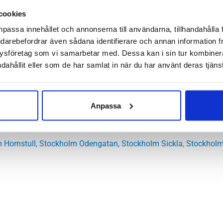
cookies
och mjuk stötdämpning har blivit omåttligt populära de senaste
npassa innehållet och annonserna till användarna, tillhandahålla 
 för hela din kropp. Joya
idarebefordrar även sådana identifierare och annan information frå
ler klart in under den kategorin. Det här är en modell som med
ysföretag som vi samarbetar med. Dessa kan i sin tur kombine
r ömhet i ryggen.
dahållit eller som de har samlat in när du har använt deras tjänst
 med oerhört fin stötdämpning.
l
Anpassa
der
 Hornstull
,
Stockholm Odengatan
,
Stockholm Sickla
,
Stockholm