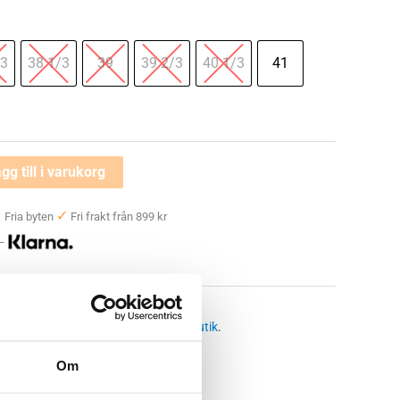
/3
38 1/3
39
39 2/3
40 1/3
41
gg till i varukorg
✓
✓
Fria byten
Fri frakt från 899 kr
 —
romenadskor och Walkingskor dam
 butikssaldo, kontakta din närmsta
butik
.
Om