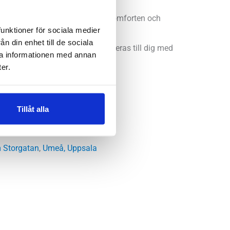
 åren. Varför? Bekvämligheten, komforten och
funktioner för sociala medier
n din enhet till de sociala
 sin funktion kommer rekommenderas till dig med
ra informationen med annan
er.
Tillåt alla
 Storgatan
,
Umeå
,
Uppsala