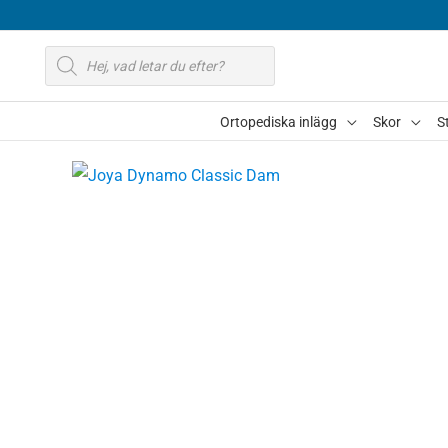
Hoppa
till
Produktsökning
innehåll
Ortopediska inlägg
Skor
S