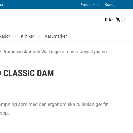
na
Presentkort
Kundtjänst
0
kr
kador
Kliniker
Varumärken
/
Promenadskor och Walkingskor dam
/ Joya Dynamo
 CLASSIC DAM
ämpning som med den ergonomiska rullsulan ger fin
ropp.