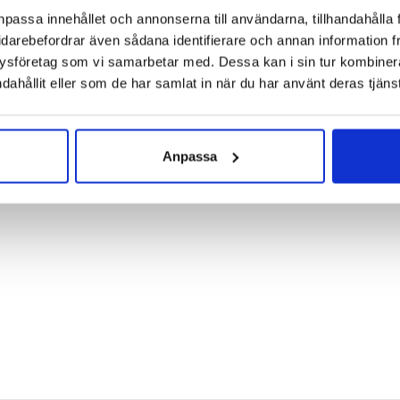
delar med MBT skor. Alla får vi inte plats med här. Men om vi ska 
npassa innehållet och annonserna till användarna, tillhandahålla 
ng. Det ger positiv effekt för fötter, knän och rygg. MBT Aspen ä
idarebefordrar även sådana identifierare och annan information frå
 En underbar sko med ergonomiskt tänk.
ysföretag som vi samarbetar med. Dessa kan i sin tur kombine
dahållit eller som de har samlat in när du har använt deras tjänst
l
tetiskt läder + textil
Anpassa
 Hornstull
,
Stockholm Odengatan
,
Stockholm Storgatan
,
Umeå
,