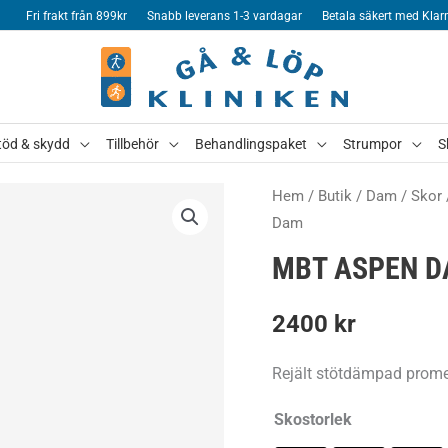
Fri frakt från 899kr
Snabb leverans 1-3 vardagar
Betala säkert med Klar
töd & skydd
Tillbehör
Behandlingspaket
Strumpor
S
Hem
/
Butik
/
Dam
/
Skor
Dam
MBT ASPEN 
2400
kr
Rejält stötdämpad prome
Skostorlek