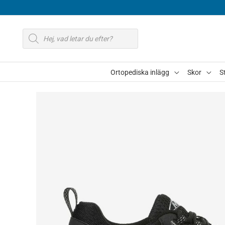
Hoppa
till
Produktsökning
innehåll
Ortopediska inlägg
Skor
S