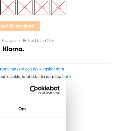
39
40
41
42
gg till i varukorg
✓
✓
Fria byten
Fri frakt från 899 kr
 —
romenadskor och Walkingskor dam
 butikssaldo, kontakta din närmsta
butik
.
Om