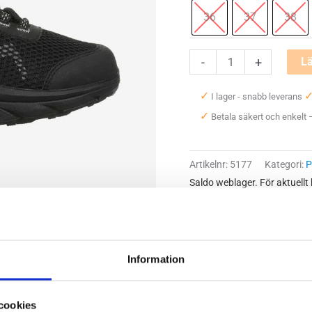
36
37
38
MBT
-
+
Lä
Aspen
✓
I lager - snabb leverans
Dam
✓
Betala säkert och enkelt
mängd
Artikelnr:
5177
Kategori:
P
Saldo weblager. För aktuellt
Information
cookies