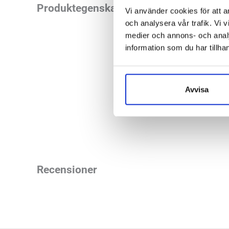
Det finns många för
Produktegenskaper
Vi använder cookies för att a
tänka på din hållni
och analysera vår trafik. Vi v
under promenaden.
medier och annons- och anal
information som du har tillhan
Läst:
Norma
Material:
Syn
Avvisa
Butiker:
Stockholm
Recensioner