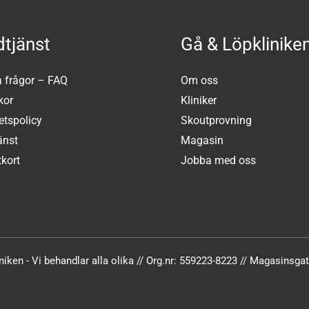
tjänst
Gå & Löpklinike
a frågor – FAQ
Om oss
kor
Kliniker
tetspolicy
Skoutprovning
änst
Magasin
kort
Jobba med oss
iken - Vi behandlar alla olika // Org.nr: 559223-8223 // Magasinsg