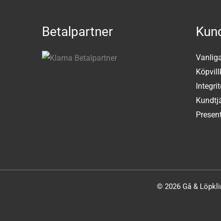
Betalpartner
Kund
Vanlig
Köpvill
Integri
Kundtj
Present
© 2026 Gå & Löpklin