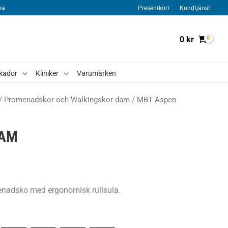
na
Presentkort
Kundtjänst
0
kr
kador
Kliniker
Varumärken
/
Promenadskor och Walkingskor dam
/ MBT Aspen
DAM
nadsko med ergonomisk rullsula.