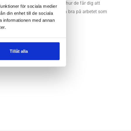
lyfta en viktig detalj så är det hur de får dig att
funktioner för sociala medier
r en luftig modell som passar lika bra på arbetet som
n din enhet till de sociala
ra informationen med annan
er.
Tillåt alla
Östersund