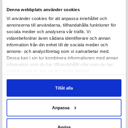
Denna webbplats använder cookies
Produktegenskaper
Vi använder cookies för att anpassa innehållet och
annonserna till användarna, tillhandahålla funktioner för
sociala medier och analysera vår trafik. Vi
Läst:
Något bredare med rak läst
vidarebefordrar även sådana identifierare och annan
Material:
Mesh, syntet
information från din enhet till de sociala medier och
annons- och analysföretag som vi samarbetar med.
Butiker:
Umeå, Uppsala, Östersund
Dessa kan i sin tur kombinera informationen med annan
information som du har tillhandahållit eller som de har
samlat in när du har använt deras tjänster.
MBT
Tillåt alla
MBT lanserades redan 1996 och har sedan dess både fått ett
bredare sortiment och utvecklats till att variera i graden av
Anpassa
instabilitet mellan olika modeller. MBT-skorna finns i olika
modeller och används för arbete, fritid och sport.
Den
patenterade instabila runda sulan aktiverar kroppens muskler
Avvisa