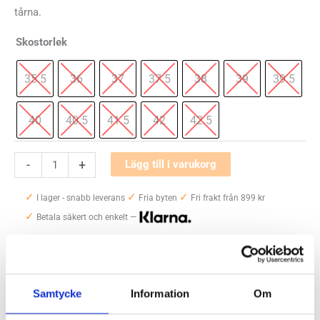
tårna.
Skostorlek
35.5
36
37
37.5
38
39
39.5
40
40.5
41.5
42
42.5
MBT
-
+
Lägg till i varukorg
GTR
✓
✓
✓
mängd
I lager - snabb leverans
Fria byten
Fri frakt från 899 kr
✓
Betala säkert och enkelt —
Artikelnr:
5211
Kategori:
Promenadskor och Walkingskor dam
Etiketter:
mbt
,
mbt gtr
,
rullsula
Samtycke
Information
Om
Saldo weblager. För aktuellt butikssaldo, kontakta din närmsta
butik
.