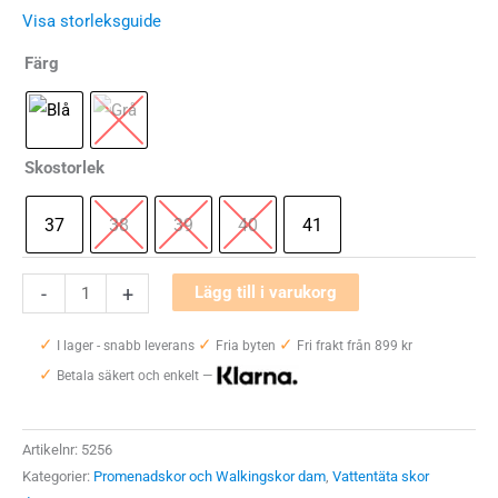
Visa storleksguide
Färg
Skostorlek
37
38
39
40
41
Merrell
-
+
Lägg till i varukorg
Antora
✓
✓
✓
3
I lager - snabb leverans
Fria byten
Fri frakt från 899 kr
✓
GTX
Betala säkert och enkelt —
Dam
mängd
Artikelnr:
5256
Kategorier:
Promenadskor och Walkingskor dam
,
Vattentäta skor