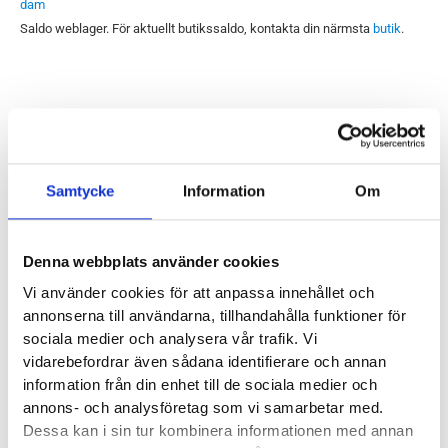
dam
Saldo weblager. För aktuellt butikssaldo, kontakta din närmsta
butik
.
Produktegenskaper
Vattentät och smidig promenadsko. Merrell Antora 3 GTX
Samtycke
Information
Om
Dam har en yttersula med ett lite grövre mönster. Vi gillar att
den fungerar så väl både i terrängen och på asfaltsvägar.
Denna webbplats använder cookies
Läst:
Normal
Vi använder cookies för att anpassa innehållet och
Material:
Textil och vattentätt GORE-TEX membran.
annonserna till användarna, tillhandahålla funktioner för
sociala medier och analysera vår trafik. Vi
Butiker:
Umeå
vidarebefordrar även sådana identifierare och annan
information från din enhet till de sociala medier och
annons- och analysföretag som vi samarbetar med.
Recensioner
Dessa kan i sin tur kombinera informationen med annan