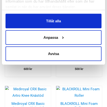
information som du har tillhandahållit eller som de har
samlat in när du har använt deras tjänster.
Tillåt alla
Besökta produkter
Anpassa
Bauerfeind Sports
Swedish Posture
Avvisa
Compression Knee
ReCove Cooling Sleeve
Support
600
kr
500
kr
Mediroyal CRX Basic
BLACKROLL Mini Foam