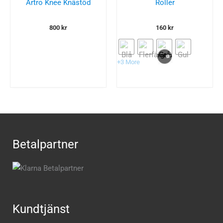
Artro Knee Knästöd
Roller
800
kr
160
kr
+3 More
Betalpartner
Kundtjänst