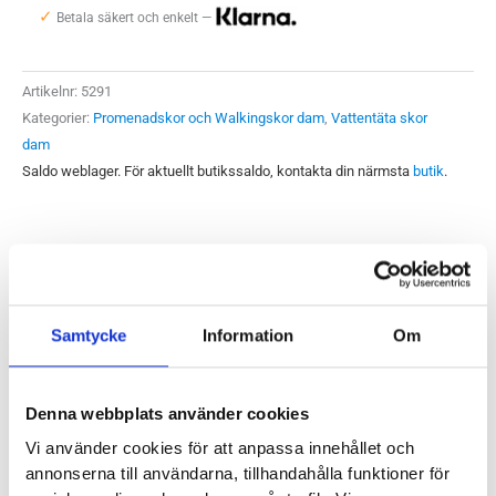
✓
2
Betala säkert och enkelt —
LTR
WP
Artikelnr:
5291
Dam
Kategorier:
Promenadskor och Walkingskor dam
,
Vattentäta skor
mängd
dam
Saldo weblager. För aktuellt butikssaldo, kontakta din närmsta
butik
.
Produktegenskaper
Samtycke
Information
Om
Merrell Moab Speed 2 Leather Waterproof är en walkingsko
byggd med låg vikt och rejäla material. Den ger dig mjuk
dämpning i kombination med en slitsula som har grövre
Denna webbplats använder cookies
mönstring. Med det vattentäta membranet har Merrell
Vi använder cookies för att anpassa innehållet och
blandat det bästa av två världar och kokat ihop det till en sko
annonserna till användarna, tillhandahålla funktioner för
som klarar både turer på asfalt och skogspromenader