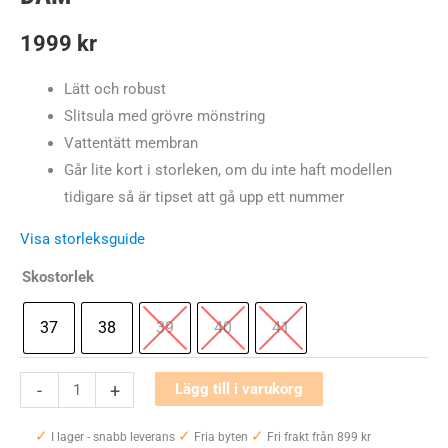
1999
kr
Lätt och robust
Slitsula med grövre mönstring
Vattentätt membran
Går lite kort i storleken, om du inte haft modellen
tidigare så är tipset att gå upp ett nummer
Visa storleksguide
Skostorlek
37
38
39
40
41
Merrell
-
+
Lägg till i varukorg
Moab
✓
✓
✓
Speed
I lager - snabb leverans
Fria byten
Fri frakt från 899 kr