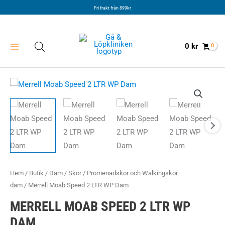
Hoppa
Fri frakt från 899kr
till
innehåll
0
kr
Hem
/
Butik
/
Dam
/
Skor
/
Promenadskor och Walkingskor
dam
/ Merrell Moab Speed 2 LTR WP Dam
MERRELL MOAB SPEED 2 LTR WP
DAM