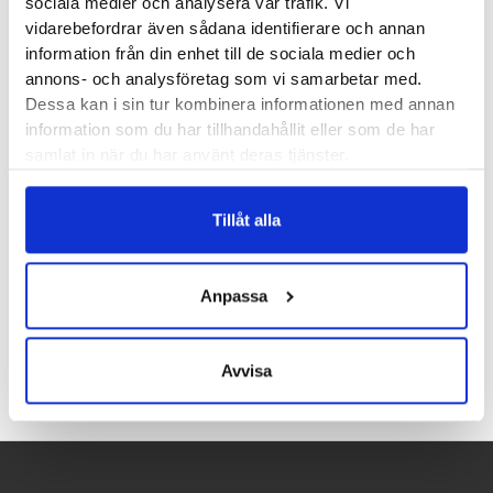
sociala medier och analysera vår trafik. Vi
ypperligt.
vidarebefordrar även sådana identifierare och annan
information från din enhet till de sociala medier och
Läst:
Normal
annons- och analysföretag som vi samarbetar med.
Dessa kan i sin tur kombinera informationen med annan
Material:
Läder, syntet och textil. Vattentätt membran.
information som du har tillhandahållit eller som de har
samlat in när du har använt deras tjänster.
Butiker:
Stockholm Hornstull
,
Stockholm Odengatan
,
Stockholm Storgatan
,
Umeå
,
Uppsala
,
Östersund
Tillåt alla
Anpassa
Recensioner
Avvisa