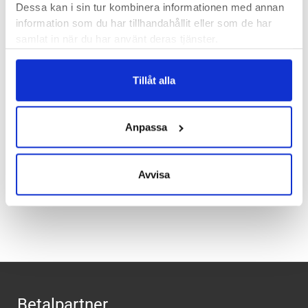
Dessa kan i sin tur kombinera informationen med annan
Glömde vi nämna att den är oerhört bekväm och behaglig
information som du har tillhandahållit eller som de har
som vardagssko?
samlat in när du har använt deras tjänster.
Läst:
Normal
Tillåt alla
Material:
Skinn
Butiker:
Stockholm Hornstull
,
Stockholm Odengatan
,
Anpassa
Stockholm Storgatan
,
Umeå
,
Uppsala
,
Östersund
Avvisa
Recensioner
Betalpartner