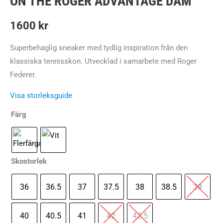
ON THE ROGER ADVANTAGE DAM
1600
kr
Superbehaglig sneaker med tydlig inspiration från den
klassiska tennisskon. Utvecklad i samarbete med Roger
Federer.
Visa storleksguide
Färg
Skostorlek
36
36.5
37
37.5
38
38.5
39
40
40.5
41
42
42.5