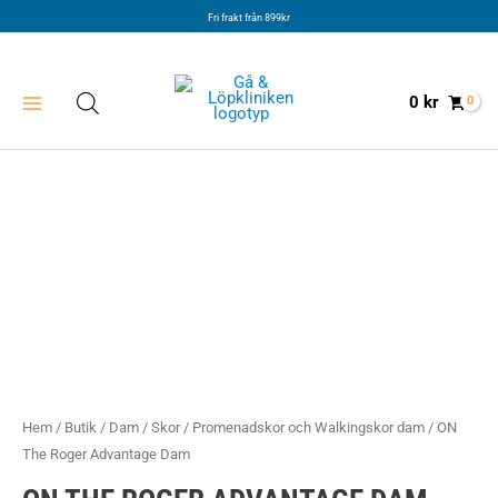
Hoppa
Fri frakt från 899kr
till
innehåll
0
kr
Hem
/
Butik
/
Dam
/
Skor
/
Promenadskor och Walkingskor dam
/ ON
The Roger Advantage Dam