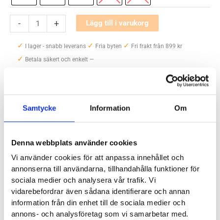
ON
-
+
Lägg till i varukorg
The
✓
✓
✓
Roger
I lager - snabb leverans
Fria byten
Fri frakt från 899 kr
✓
Advantage
Betala säkert och enkelt —
Dam
mängd
Artikelnr:
5201
Kategori:
Promenadskor och Walkingskor dam
Saldo weblager. För aktuellt butikssaldo, kontakta din närmsta
butik
.
Samtycke
Information
Om
Denna webbplats använder cookies
Produktegenskaper
Vi använder cookies för att anpassa innehållet och
annonserna till användarna, tillhandahålla funktioner för
Sneaker med tydlig inspiration från den klassiska
sociala medier och analysera vår trafik. Vi
tennisskon. Att Roger Federer haft ett finger med i spelet vid
vidarebefordrar även sådana identifierare och annan
information från din enhet till de sociala medier och
designen av On The Roger Advantage, syns inte bara i
annons- och analysföretag som vi samarbetar med.
namnet utan också i den klassiskt vita och stilrena stilen.