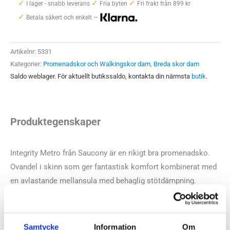
✓
✓
✓
Metro
I lager - snabb leverans
Fria byten
Fri frakt från 899 kr
✓
Wide
Betala säkert och enkelt —
Dam
mängd
Artikelnr:
5331
Kategorier:
Promenadskor och Walkingskor dam
,
Breda skor dam
Saldo weblager. För aktuellt butikssaldo, kontakta din närmsta
butik
.
Produktegenskaper
Integrity Metro från Saucony är en rikigt bra promenadsko.
Ovandel i skinn som ger fantastisk komfort kombinerat med
en avlastande mellansula med behaglig stötdämpning.
Saucony Integrity Metro Wide är en sko du kommer njuta av
på dina promenader eller varför inte som vardagssko under
större delen av dina dagar. Den här veriosnen av Integrity
Samtycke
Information
Om