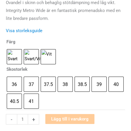
Ovandel i skinn och behaglig stötdämpning med låg vikt.
Integrity Metro Wide är en fantastisk promenadsko med en
lite bredare passform.
Visa storleksguide
Färg
Skostorlek
36
37
37.5
38
38.5
39
40
40.5
41
Saucony
-
+
Lägg till i varukorg
Integrity