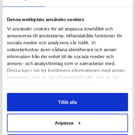
Metro är byggd på en bredare läst för att ge mer utrymme
och passar därför bäst för dig som vill ha mer plats i sina
Denna webbplats använder cookies
skor.
Vi använder cookies för att anpassa innehållet och
Läst:
Bred
annonserna till användarna, tillhandahålla funktioner för
sociala medier och analysera vår trafik. Vi
Material:
Skinn
vidarebefordrar även sådana identifierare och annan
Sauconys artikelnummer:
S11052
information från din enhet till de sociala medier och
Färg:
Trible Black, White, Black
annons- och analysföretag som vi samarbetar med.
Dessa kan i sin tur kombinera informationen med annan
Butiker:
Stockholm Odengatan
,
Stockholm Hornstull
,
information som du har tillhandahållit eller som de har
Stockholm Sickla
,
Stockholm Storgatan
,
Umeå
,
Uppsala
,
samlat in när du har använt deras tjänster.
Örnsköldsvik
Tillåt alla
Recensioner
Anpassa