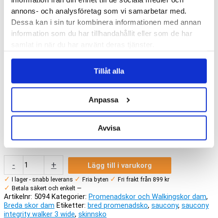
annons- och analysföretag som vi samarbetar med.
Färg
Dessa kan i sin tur kombinera informationen med annan
information som du har tillhandahållit eller som de har
samlat in när du har använt deras tjänster.
36
37
37.5
Tillåt alla
38
38.5
39
Skostorlek
40
Anpassa
40.5
41
42
Avvisa
42.5
43
Saucony
-
+
Lägg till i varukorg
Integrity
Walker
✓
✓
✓
I lager - snabb leverans
Fria byten
Fri frakt från 899 kr
3
✓
Betala säkert och enkelt —
Wide
Artikelnr:
5094
Kategorier:
Promenadskor och Walkingskor dam
,
mängd
Breda skor dam
Etiketter:
bred promenadsko
,
saucony
,
saucony
integrity walker 3 wide
,
skinnsko