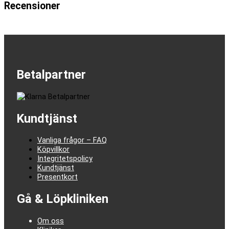
Recensioner
Betalpartner
Kundtjänst
Vanliga frågor – FAQ
Köpvillkor
Integritetspolicy
Kundtjänst
Presentkort
Gå & Löpkliniken
Om oss