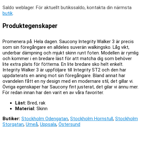
Saldo weblager. För aktuellt butikssaldo, kontakta din närmsta
butik
.
Produktegenskaper
Promenera på. Hela dagen. Saucony Integrity Walker 3 är precis
som sin föregångare en alldeles suverän walkingsko. Låg vikt,
underbar dämpning och mjukt skinn runt foten. Modellen är rymlig
och kommer i en bredare läst för att matcha dig som behöver
lite extra plats för fötterna. En lite bredare sko helt enkelt.
Integrity Walker 3 är uppföljare till Integrity ST2 och den har
uppdaterats en aning mot sin föregångare. Bland annat har
ovandelen fått en ny design med en modernare stil, det gillar vi.
Övriga egenskaper har Saucony fint justerat, det gilar vi ännu mer.
För redan innan har den varit en av våra favoriter.
Läst:
Bred, rak
Material:
Skinn
Butiker:
Stockholm Odengatan
,
Stockholm Hornstull
,
Stockholm
Storgatan
,
Umeå
,
Uppsala
,
Östersund