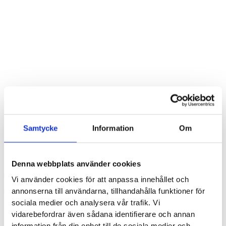
Hem
/
Butik
/
Dam
/
Skor
/
Promenadskor och Walkingskor
dam
/ Saucony Integrity Walker 3 Wide
Samtycke
Information
Om
SAUCONY INTEGRITY WALKER 3 WIDE
1599
kr
Denna webbplats använder cookies
Låg vikt, underbar dämpning och mjukt skinn runt foten. Modellen
Vi använder cookies för att anpassa innehållet och
är rymlig och kommer i en bredare läst för att matcha dig som
annonserna till användarna, tillhandahålla funktioner för
behöver lite extra plats för fötterna.
sociala medier och analysera vår trafik. Vi
Visa storleksguide
vidarebefordrar även sådana identifierare och annan
information från din enhet till de sociala medier och