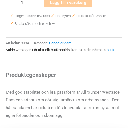
Allrounder
-
+
Lägg till i varukorg
Westside
✓
✓
✓
Dam
I lager - snabb leverans
Fria byten
Fri frakt från 899 kr
✓
mängd
Betala säkert och enkelt —
Artikelnr:
8084
Kategori:
Sandaler dam
Saldo weblager. För aktuellt butikssaldo, kontakta din närmsta
butik
.
Produktegenskaper
Med god stabilitet och bra passform är Allrounder Westside
Dam en variant som gör sig utmärkt som arbetssandal. Den
här sandalen har också en lös innersula som kan bytas mot
egna fotbäddar och skoinlägg.