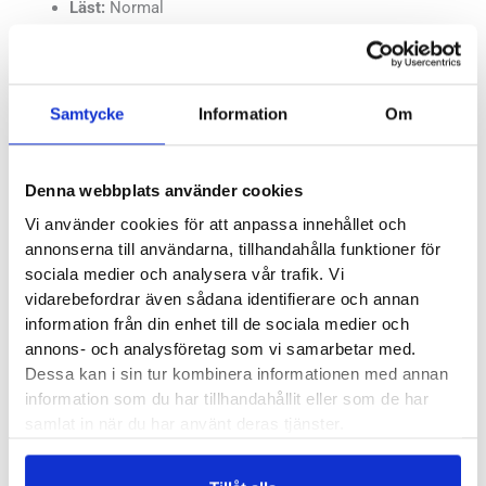
Läst:
Normal
Färg:
Svart, vit, blå
Yttersula:
Gummi
Ovandel:
Syntet och textil
Samtycke
Information
Om
Utbytbar fotbädd:
Ja
Butiker:
Stockholm Hornstull
,
Stockholm Odengatan
,
Denna webbplats använder cookies
Stockholm Storgatan
,
Stockholm Sickla
,
Umeå
,
Uppsala
,
Vi använder cookies för att anpassa innehållet och
Örnsköldsvik
,
Östersund
annonserna till användarna, tillhandahålla funktioner för
sociala medier och analysera vår trafik. Vi
vidarebefordrar även sådana identifierare och annan
Recensioner
information från din enhet till de sociala medier och
annons- och analysföretag som vi samarbetar med.
Dessa kan i sin tur kombinera informationen med annan
information som du har tillhandahållit eller som de har
samlat in när du har använt deras tjänster.
Besökta produkter