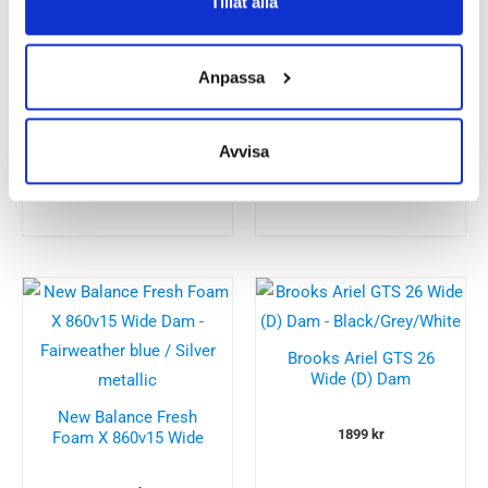
Tillåt alla
Allrounder Its Me Dam
Anpassa
Oofos Ooahh Slide
Sandal Unisex
1599
kr
Avvisa
650
kr
Brooks Ariel GTS 26
Wide (D) Dam
New Balance Fresh
1899
kr
Foam X 860v15 Wide
(D) Dam