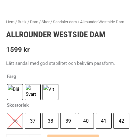
Hem
/
Butik
/
Dam
/
Skor
/
Sandaler dam
/ Allrounder Westside Dam
ALLROUNDER WESTSIDE DAM
1599
kr
Lätt sandal med god stabilitet och bekväm passform.
Färg
Skostorlek
36
37
38
39
40
41
42