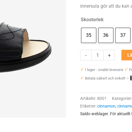
innersula gör att du kan
Skostorlek
35
36
37
Cinnamon
-
+
Lä
Siri
✓
✓
I lager - snabb leverans
Fr
mängd
✓
Betala säkert och enkelt —
Artikelnr:
8001
Kategorier
Etiketter:
cinnamon
,
cinnamo
Saldo weblager. För aktuellt