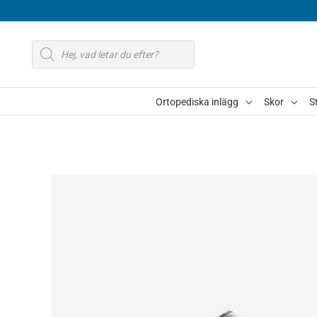
Hoppa
till
Produktsökning
innehåll
Ortopediska inlägg
Skor
S