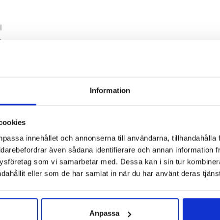
l
inn
 Hornstull
,
Stockholm Odengatan
,
Stockholm Storgatan
,
Umeå
Information
cookies
npassa innehållet och annonserna till användarna, tillhandahålla 
idarebefordrar även sådana identifierare och annan information frå
ysföretag som vi samarbetar med. Dessa kan i sin tur kombine
dahållit eller som de har samlat in när du har använt deras tjänst
Anpassa