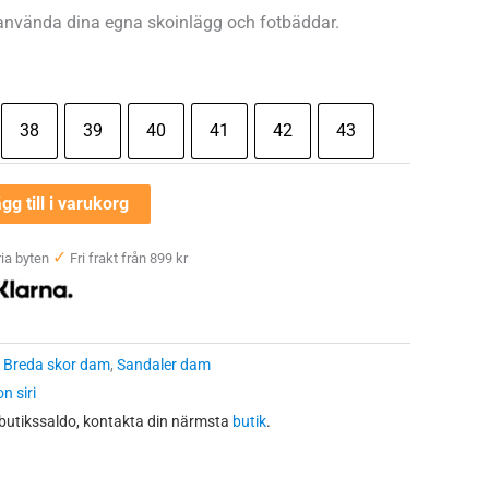
 använda dina egna skoinlägg och fotbäddar.
38
39
40
41
42
43
gg till i varukorg
✓
ia byten
Fri frakt från 899 kr
:
Breda skor dam
,
Sandaler dam
n siri
 butikssaldo, kontakta din närmsta
butik
.