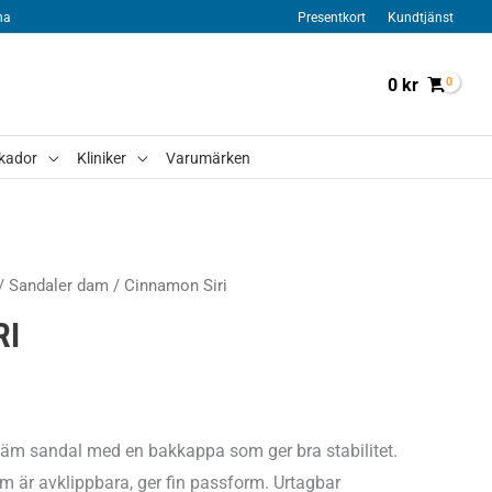
na
Presentkort
Kundtjänst
0
kr
kador
Kliniker
Varumärken
/
Sandaler dam
/ Cinnamon Siri
RI
väm sandal med en bakkappa som ger bra stabilitet.
 är avklippbara, ger fin passform. Urtagbar