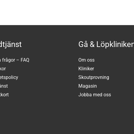
tjänst
Gå & Löpklinike
a frågor – FAQ
Om oss
kor
Kliniker
tetspolicy
Skoutprovning
änst
Magasin
kort
Jobba med oss