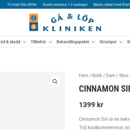
Fri frakt från 899kr
Snabb leverans 1-3 vardagar
Betala säkert med Klar
töd & skydd
Tillbehör
Behandlingspaket
Strumpor
S
Hem
/
Butik
/
Dam
/
Skor
CINNAMON SI
1399
kr
Cinnamon Siri är en bek
Två kardborreremmar, som