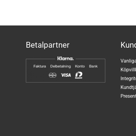
Betalpartner
Kund
Vanlig
Köpvill
Integri
Kundtj
Present