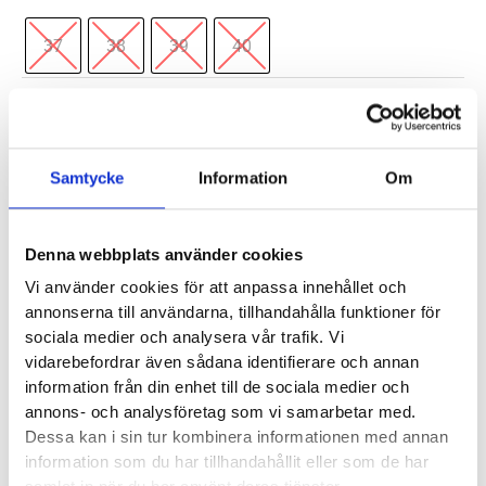
37
38
39
40
Ecco
-
+
Lägg till i varukorg
Exowrap
✓
✓
✓
mängd
I lager - snabb leverans
Fria byten
Fri frakt från 899 kr
Samtycke
Information
Om
✓
Betala säkert och enkelt —
Denna webbplats använder cookies
Artikelnr:
8045
Kategorier:
Sandaler dam
,
Outlet
Vi använder cookies för att anpassa innehållet och
Saldo weblager. För aktuellt butikssaldo, kontakta din närmsta
butik
.
annonserna till användarna, tillhandahålla funktioner för
sociala medier och analysera vår trafik. Vi
vidarebefordrar även sådana identifierare och annan
Produktegenskaper
information från din enhet till de sociala medier och
annons- och analysföretag som vi samarbetar med.
Dessa kan i sin tur kombinera informationen med annan
Läst:
Normal
information som du har tillhandahållit eller som de har