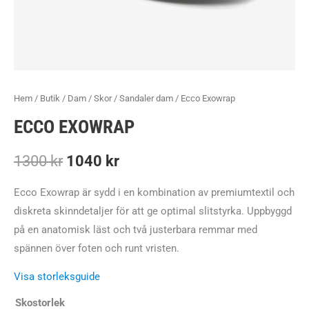
Hem
/
Butik
/
Dam
/
Skor
/
Sandaler dam
/ Ecco Exowrap
ECCO EXOWRAP
Det
Det
1300
kr
1040
kr
ursprungliga
nuvarande
Ecco Exowrap är sydd i en kombination av premiumtextil och
diskreta skinndetaljer för att ge optimal slitstyrka. Uppbyggd
priset
priset
på en anatomisk läst och två justerbara remmar med
var:
är:
spännen över foten och runt vristen.
1300 kr.
1040 kr.
Visa storleksguide
Skostorlek