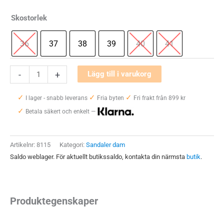
Skostorlek
36
37
38
39
40
41
Embla
-
+
Lägg till i varukorg
2610
✓
✓
✓
Dam
I lager - snabb leverans
Fria byten
Fri frakt från 899 kr
✓
mängd
Betala säkert och enkelt —
Artikelnr:
8115
Kategori:
Sandaler dam
Saldo weblager. För aktuellt butikssaldo, kontakta din närmsta
butik
.
Produktegenskaper