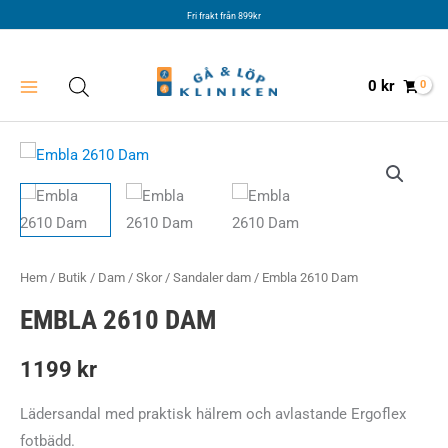
Hoppa
Fri frakt från 899kr
till
innehåll
0
kr
Hem
/
Butik
/
Dam
/
Skor
/
Sandaler dam
/ Embla 2610 Dam
EMBLA 2610 DAM
1199
kr
Lädersandal med praktisk hälrem och avlastande Ergoflex
fotbädd.