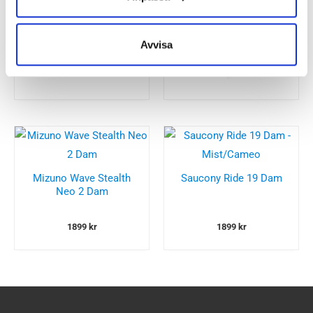
Embla 2795 Klassisk
Herrsandal
1200
kr
Avvisa
1050
kr
Mizuno Wave Stealth
Saucony Ride 19 Dam
Neo 2 Dam
1899
kr
1899
kr