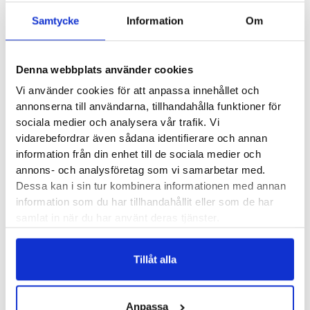
41- 26,8 cm
Samtycke
Information
Om
42- 27,4 cm
Butiker:
Stockholm Hornstull
,
Stockholm Odengatan
,
Denna webbplats använder cookies
Stockholm Sickla
,
Stockholm Storgatan
,
Umeå
,
Uppsala
,
Vi använder cookies för att anpassa innehållet och
Örnsköldsvik
,
Östersund
annonserna till användarna, tillhandahålla funktioner för
sociala medier och analysera vår trafik. Vi
vidarebefordrar även sådana identifierare och annan
Recensioner
information från din enhet till de sociala medier och
annons- och analysföretag som vi samarbetar med.
Dessa kan i sin tur kombinera informationen med annan
information som du har tillhandahållit eller som de har
samlat in när du har använt deras tjänster.
Besökta produkter
Tillåt alla
Embla 2415 Dam
Anpassa