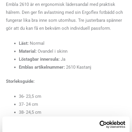
Embla 2610 är en ergonomisk lädersandal med praktisk
hälrem. Den ger fin avlastning med sin Ergoflex fotbädd och
fungerar lika bra inne som utomhus. Tre justerbara spänner
gör att du kan få en bekväm och individuell passform.
Läst:
Normal
Material:
Ovandel i skinn
Löstagbar innersula:
Ja
Emblas artikelnummer:
2610 Kastanj
Storleksguide:
36- 23,5 cm
37- 24 cm
38- 24,5 cm
39- 25,3 cm
40- 25,9 cm