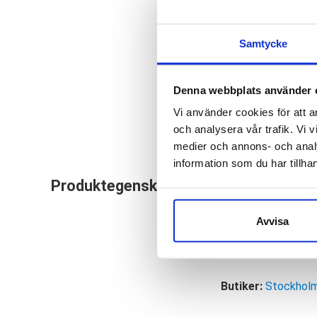
Samtycke
Denna webbplats använder 
Vi använder cookies för att a
och analysera vår trafik. Vi v
medier och annons- och anal
information som du har tillhan
Hokas populära san
Produktegenskaper
stötdämpning och ru
delar av kroppen. V
Avvisa
Läst:
Norma
Butiker:
Stockholm