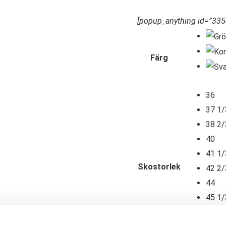
[popup_anything id=”335
Färg
36
37 1/
38 2/
40
41 1/
Skostorlek
42 2/
44
45 1/
46 2/