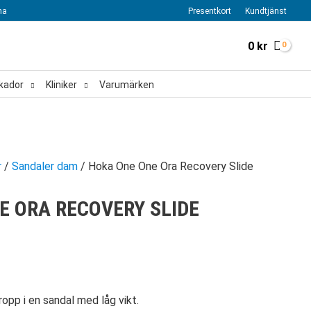
na
Presentkort
Kundtjänst
0
kr
kador
Kliniker
Varumärken
r
/
Sandaler dam
/ Hoka One One Ora Recovery Slide
E ORA RECOVERY SLIDE
ropp i en sandal med låg vikt.