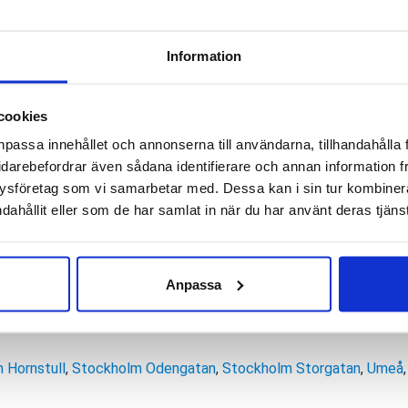
48
Hoka
-
+
L
Information
One
✓
✓
I lager - snabb leverans
F
One
✓
Betala säkert och enkelt 
cookies
Ora
Artikelnr:
8072
Kategorie
npassa innehållet och annonserna till användarna, tillhandahålla 
Recovery
Saldo weblager. För aktu
idarebefordrar även sådana identifierare och annan information frå
Slide
ysföretag som vi samarbetar med. Dessa kan i sin tur kombine
Unisex
dahållit eller som de har samlat in när du har använt deras tjänst
dalmodell Ora Recovery Slide i unisexstorlek. Sandalen har en 
mängd
llsula i framfoten. Det ger både en sagolik komfort och fantasti
ikten på sandalen är minimal, räkna mellan 145 och 200 gram ber
Anpassa
l
 Hornstull
,
Stockholm Odengatan
,
Stockholm Storgatan
,
Umeå