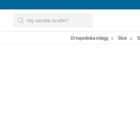
Hoppa
till
Produktsökning
innehåll
Ortopediska inlägg
Skor
S