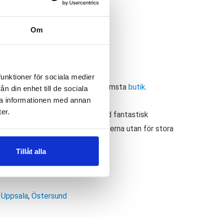
ägg till i varukorg
Om
✓
ria byten
Fri frakt från 899 kr
—
r:
Sandaler dam
,
Sandaler herr
funktioner för sociala medier
ellt butikssaldo, kontakta din närmsta
butik
.
n din enhet till de sociala
ra informationen med annan
er.
överdimensionerad mellansula med fantastisk
sk avlastning. Inte bara för fötterna utan för stora
oende på din skostorlek.
Tillåt alla
,
Uppsala
,
Östersund