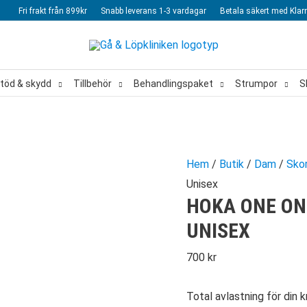
Fri frakt från 899kr
Snabb leverans 1-3 vardagar
Betala säkert med Klar
töd & skydd
Tillbehör
Behandlingspaket
Strumpor
S
Hem
/
Butik
/
Dam
/
Sko
Unisex
HOKA ONE ON
UNISEX
700
kr
Total avlastning för din k