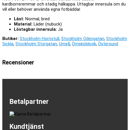
kardborreremmar och stadig hälkappa. Uttagbar innersula om du
vill eller behöver använda egna fotbäddar.
Läst:
Normal, bred
Material:
Läder (nubuck)
Löstagbar innersula:
Ja
Butiker:
Stockholm Hornstull
,
Stockholm Odengatan
,
Stockholm
Sickla
,
Stockholm Storgatan
,
Umeå
,
Örnsköldsvik
,
Östersund
Recensioner
Betalpartner
Kundtjänst