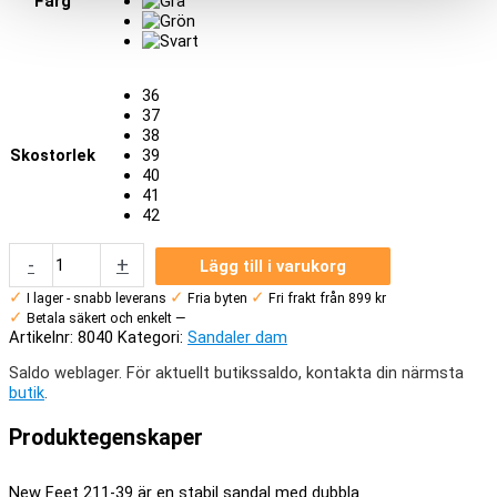
Färg
36
37
38
Skostorlek
39
40
41
42
New
-
+
Lägg till i varukorg
Feet
211-
✓
✓
✓
I lager - snabb leverans
Fria byten
Fri frakt från 899 kr
39
✓
Betala säkert och enkelt —
mängd
Artikelnr:
8040
Kategori:
Sandaler dam
Saldo weblager. För aktuellt butikssaldo, kontakta din närmsta
butik
.
Produktegenskaper
New Feet 211-39 är en stabil sandal med dubbla