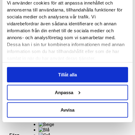
Vi använder cookies för att anpassa innehållet och
annonserna till användarna, tillhandahålla funktioner för
sociala medier och analysera vår trafik. Vi
vidarebefordrar även sådana identifierare och annan
information från din enhet till de sociala medier och
annons- och analysföretag som vi samarbetar med.
Dessa kan i sin tur kombinera informationen med annan
information som du har tillhandahållit eller som de har
samlat in när du har använt deras tjänster.
Hem
/
Butik
/
Dam
/
Skor
/
Sandaler dam
/ New Feet 211-39
Tillåt alla
NEW FEET 211-39
Anpassa
1549
kr
Stabil och bekväm sandal med hel hälkappa.
Avvisa