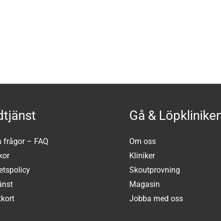
tjänst
Gå & Löpklinike
a frågor – FAQ
Om oss
kor
Kliniker
tetspolicy
Skoutprovning
änst
Magasin
kort
Jobba med oss