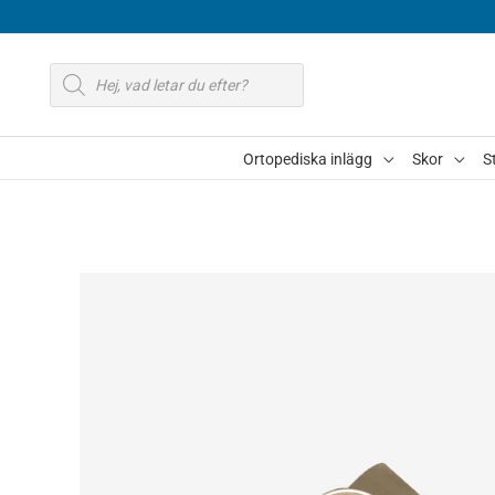
Hoppa
till
Produktsökning
innehåll
Ortopediska inlägg
Skor
S