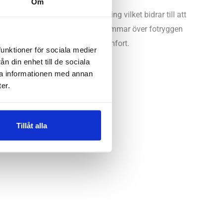
Om
n ger ett fint stöd och avlastning vilket bidrar till att
 kroppen i övrigt. Två justerbara remmar över fotryggen
n avslappnad stil med härlig komfort.
funktioner för sociala medier
n din enhet till de sociala
ra informationen med annan
er.
Tillåt alla