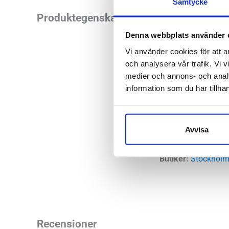
Samtycke
Scholl Malibu 2 Stra
Produktegenskaper
hålla fötterna i en
Denna webbplats använder 
med dekorativa spän
Vi använder cookies för att a
och analysera vår trafik. Vi v
Läst:
Norma
medier och annons- och anal
Färg:
Oliv /
information som du har tillhan
Yttersula:
E
Ovandel:
Lä
Avvisa
Utbytbar fo
Butiker:
Stockholm
Recensioner