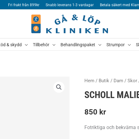
Fri frakt från 899kr
Snabb leverans 1-3 vardagar
Betala säkert med Klar
töd & skydd
Tillbehör
Behandlingspaket
Strumpor
S
Hem
/
Butik
/
Dam
/
Skor
SCHOLL MALI
850
kr
Fotriktiga och bekväma s