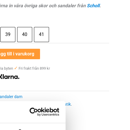
ärna in våra övriga skor och sandaler från
Scholl
.
39
40
41
gg till i varukorg
✓
ia byten
Fri frakt från 899 kr
andaler dam
 butikssaldo, kontakta din närmsta
butik
.