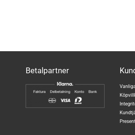
Betalpartner
Kund
Vanlig
Köpvill
Integri
Kundtj
Present