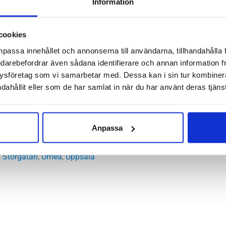
Information
ps är ett par bekväma och fotriktiga sandaler. Scholl Bioprint sula
 neutral position. Det ger god effekt både för dina fötter och för
cookies
nen av metall. För arbetet, på hemmaplan eller när du vill ha e
npassa innehållet och annonserna till användarna, tillhandahålla 
idarebefordrar även sådana identifierare och annan information frå
l
ysföretag som vi samarbetar med. Dessa kan i sin tur kombine
 Khaki
dahållit eller som de har samlat in när du har använt deras tjänst
VA
der (mocka)
Anpassa
tbädd:
Nej
 Storgatan
,
Umeå
,
Uppsala