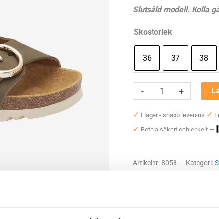
Slutsåld modell. Kolla g
Skostorlek
36
37
38
Scholl
-
+
Lä
Malibu
✓
✓
I lager - snabb leverans
Fr
2
✓
Betala säkert och enkelt —
Straps
Dam
mängd
Artikelnr:
8058
Kategori:
S
Saldo weblager. För aktuellt