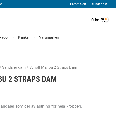
na
Presentkort
Kundtjänst
0
kr
kador
Kliniker
Varumärken
/
Sandaler dam
/ Scholl Malibu 2 Straps Dam
BU 2 STRAPS DAM
andaler som ger avlastning för hela kroppen.