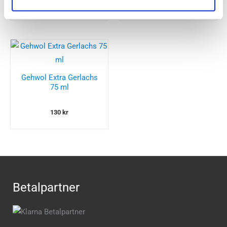
150
kr
140
kr
Gehwol Extra Gerlachs
75 ml
130
kr
Betalpartner