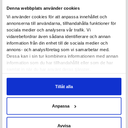
Extract.
Denna webbplats använder cookies
Vi använder cookies för att anpassa innehållet och
Camillen artikelnummer:
80802
annonserna till användarna, tillhandahålla funktioner för
sociala medier och analysera vår trafik. Vi
vidarebefordrar även sådana identifierare och annan
Recensioner
information från din enhet till de sociala medier och
annons- och analysföretag som vi samarbetar med.
Dessa kan i sin tur kombinera informationen med annan
information som du har tillhandahållit eller som de har
samlat in när du har använt deras tjänster.
Andra köpte också...
Tillåt alla
Anpassa
Camillen 60 Foot Balm
Gehwol med® Salva
Diabetic 100 ml
mot sprucken hud 75
ml
Avvisa