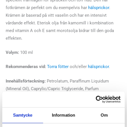
fotkrämen är perfekt om du exempelvis har
hälsprickor
.
Krämen är baserad på vitt vaselin och har en intensivt
vårdande effekt. Eterisk olja från kamomill i kombination
med vitamin A och E samt morotsolja bidrar till den goda
effekten.
Volym:
100 ml
Rekommenderas vid:
Torra fötter
och/eller
hälsprickor
.
Innehållsförteckning:
Petrolatum, Paraffinum Liquidum
(Mineral Oil), Caprylic/Capric Triglyceride, Parfum
(Fragrance), Chamomilla Recutita (Matricaria) Flower
Extract,Bisabolol, Isopropyl Myristate, Tocopherol, Retinyl
Palmitate, Helianthus Annuus (Sunflower) Seed Oil,
Samtycke
Information
Om
Simmondsia Chinensis (Jojoba) Seed Oil, Daucus Carota
(Carrot Root Extract), Rosmarinus Officnalis (Rosemary) Leaf