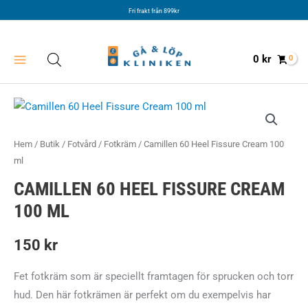
Hoppa
Fri frakt från 899kr
till
innehåll
0
kr
Hem
/
Butik
/
Fotvård
/
Fotkräm
/ Camillen 60 Heel Fissure Cream 100
ml
CAMILLEN 60 HEEL FISSURE CREAM
100 ML
150
kr
Fet fotkräm som är speciellt framtagen för sprucken och torr
hud. Den här fotkrämen är perfekt om du exempelvis har