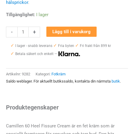
hälsprickor
.
Tillgänglighet:
I lager
Camillen
-
+
Lägg till i varukorg
60
✓
✓
✓
Heel
I lager - snabb leverans
Fria byten
Fri frakt från 899 kr
✓
Fissure
Betala säkert och enkelt —
Cream
100
Artikelnr:
9282
Kategori:
Fotkräm
ml
Saldo weblager. För aktuellt butikssaldo, kontakta din närmsta
butik
.
mängd
Produktegenskaper
Camillen 60 Heel Fissure Cream är en fet kräm som är
speciellt framtagen för sprucken och torr hud. Den här