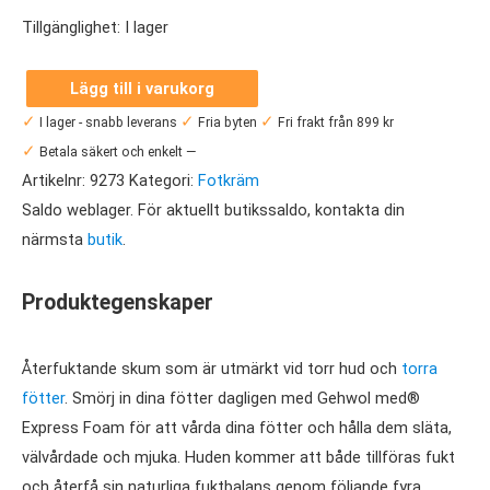
Tillgänglighet:
I lager
Lägg till i varukorg
Gehwol
✓
✓
✓
I lager - snabb leverans
Fria byten
Fri frakt från 899 kr
med®
✓
Betala säkert och enkelt —
Express
Artikelnr:
9273
Kategori:
Fotkräm
Foam
Saldo weblager. För aktuellt butikssaldo, kontakta din
125
närmsta
butik
.
ml
mängd
Produktegenskaper
Återfuktande skum som är utmärkt vid torr hud och
torra
fötter
. Smörj in dina fötter dagligen med Gehwol med®
Express Foam för att vårda dina fötter och hålla dem släta,
välvårdade och mjuka. Huden kommer att både tillföras fukt
och återfå sin naturliga fuktbalans genom följande fyra