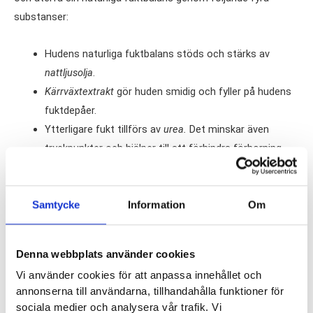
substanser:
Hudens naturliga fuktbalans stöds och stärks av
nattljusolja
.
Kärrväxtextrakt
gör huden smidig och fyller på hudens
fuktdepåer.
Ytterligare fukt tillförs av
urea.
Det minskar även
tryckpunkter och hjälper till att förhindra förhorning.
Slutligen skyddar
Avokadoolja
huden från fuktförlust.
Volym:
125 ml
Samtycke
Information
Om
Rekommenderas vid:
Torra fötter
och torr hud.
Denna webbplats använder cookies
Förvaring:
Eftersom det här är en tryckbehållare ska
Vi använder cookies för att anpassa innehållet och
annonserna till användarna, tillhandahålla funktioner för
produkten inte utsättas för temperaturer över 50°C.
sociala medier och analysera vår trafik. Vi