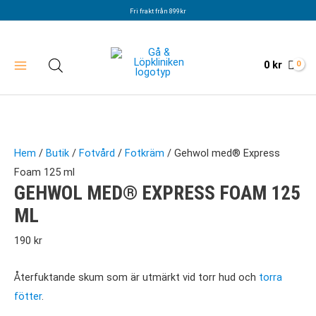
Hoppa
Fri frakt från 899kr
till
innehåll
0
kr
Hem
/
Butik
/
Fotvård
/
Fotkräm
/ Gehwol med® Express
Foam 125 ml
GEHWOL MED® EXPRESS FOAM 125
ML
190
kr
Återfuktande skum som är utmärkt vid torr hud och
torra
fötter
.