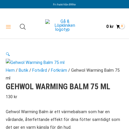
Hoppa
Fri frakt från 899kr
till
innehåll
0
kr
🔍
Hem
/
Butik
/
Fotvård
/
Fotkräm
/ Gehwol Warming Balm 75
ml
GEHWOL WARMING BALM 75 ML
130
kr
Gehwol Warming Balm är ett värmebalsam som har en
vårdande, återfettande effekt för dina fötter samtidigt som
det ger en varm känsla för din hud.