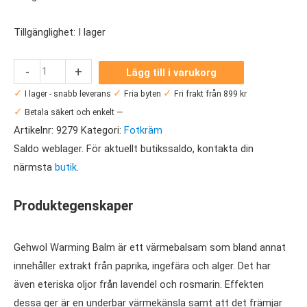
Tillgänglighet:
I lager
Gehwol
-
+
Lägg till i varukorg
Warming
✓
✓
✓
I lager - snabb leverans
Fria byten
Fri frakt från 899 kr
Balm
✓
Betala säkert och enkelt —
75
Artikelnr:
9279
Kategori:
Fotkräm
ml
Saldo weblager. För aktuellt butikssaldo, kontakta din
mängd
närmsta
butik
.
Produktegenskaper
Gehwol Warming Balm är ett värmebalsam som bland annat
innehåller extrakt från paprika, ingefära och alger. Det har
även eteriska oljor från lavendel och rosmarin. Effekten
dessa ger är en underbar värmekänsla samt att det främjar