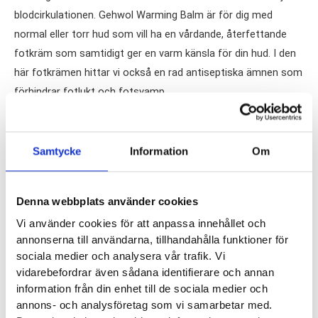
blodcirkulationen. Gehwol Warming Balm är för dig med
normal eller torr hud som vill ha en vårdande, återfettande
fotkräm som samtidigt ger en varm känsla för din hud. I den
här fotkrämen hittar vi också en rad antiseptiska ämnen som
förhindrar fotlukt och fotsvamp.
Volym:
75 ml
Samtycke
Information
Om
Rekommenderas vid:
Kalla fötter,
fotsvamp
, torra fötter.
Denna webbplats använder cookies
Använd ej:
Vid graviditet och amning
Vi använder cookies för att anpassa innehållet och
annonserna till användarna, tillhandahålla funktioner för
Innehållsförteckning:
Aqua (Water), Isopropyl Palmitate,
sociala medier och analysera vår trafik. Vi
Lanolin, Urea, Glycerin, Cetyl PEG/PPG-10/1 Dimethicone,
vidarebefordrar även sådana identifierare och annan
Octyldodecanol, Persea Gratissima (Avocado) Oil, Cera Alba
information från din enhet till de sociala medier och
(Beeswax), Hydrogenated Castor Oil, Phenoxyethanol, Aloe
annons- och analysföretag som vi samarbetar med.
Barbadensis Leaf Juice Powder, Palmaria Palmata Extract,