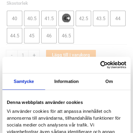
Skostorlek
40
40.5
41.5
42
42.5
43.5
44
44.5
45
46
46.5
Asics
-
+
Lägg till i varukorg
Gel-
✓
✓
✓
Tactic
I lager - snabb leverans
Fria byten
Fri frakt från 899 kr
✓
12
Betala säkert och enkelt —
Samtycke
Information
Om
Herr
mängd
Artikelnr:
7017
Kategori:
Inomhusskor och gymskor herr
Denna webbplats använder cookies
Saldo weblager. För aktuellt butikssaldo, kontakta din närmsta
butik
.
Vi använder cookies för att anpassa innehållet och
annonserna till användarna, tillhandahålla funktioner för
sociala medier och analysera vår trafik. Vi
Produktegenskaper
vidarebefordrar även sådana identifierare och annan