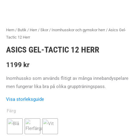
Hem
/
Butik
/
Herr
/
Skor
/
Inomhusskor och gymskor herr
/ Asics Gel-
Tactic 12 Herr
ASICS GEL-TACTIC 12 HERR
1199
kr
Inomhussko som används flitigt av många innebandyspelare
men fungerar lika bra på olika gruppträningspass.
Visa storleksguide
Färg