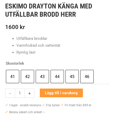
ESKIMO DRAYTON KÄNGA MED
UTFÄLLBAR BRODD HERR
1600
kr
Utfällbara broddar
Varmfodrad och vattentät
Rymlig läst
Skostorlek
41
42
43
44
45
46
Eskimo
-
+
Lägg till i varukorg
Drayton
✓
✓
✓
Känga
I lager - snabb leverans
Fria byten
Fri frakt från 899 kr
✓
Med
Betala säkert och enkelt —