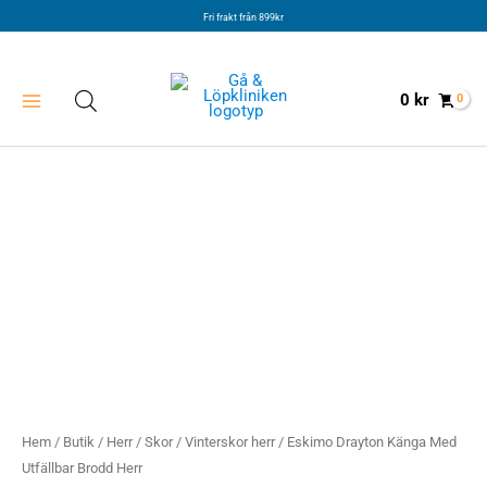
Hoppa
Fri frakt från 899kr
till
innehåll
0
kr
Hem
/
Butik
/
Herr
/
Skor
/
Vinterskor herr
/ Eskimo Drayton Känga Med
Utfällbar Brodd Herr