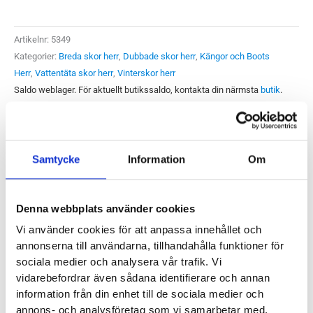
Utfällbar
Brodd
Artikelnr:
5349
Herr
Kategorier:
Breda skor herr
,
Dubbade skor herr
,
Kängor och Boots
mängd
Herr
,
Vattentäta skor herr
,
Vinterskor herr
Saldo weblager. För aktuellt butikssaldo, kontakta din närmsta
butik
.
Produktegenskaper
Samtycke
Information
Om
Eskimo Drayton är en varm, rymlig vinterkänga med
Denna webbplats använder cookies
utfällbara broddar. Ett lysande alternativ till vintern för att
Vi använder cookies för att anpassa innehållet och
både hålla värmen och enkelt få grepp när halkan slår till.
annonserna till användarna, tillhandahålla funktioner för
Ovandelen på Eskimo Drayton är tillverkad av ett vattentätt
sociala medier och analysera vår trafik. Vi
softshell material som ger låg vikt, på insidan sitter ullfoder
vidarebefordrar även sådana identifierare och annan
som ger dina fötter en varmt och ombonad känsla. Den här
information från din enhet till de sociala medier och
känga är rymlig och enkel att kliva i. Du har två dragkedjor, en
annons- och analysföretag som vi samarbetar med.