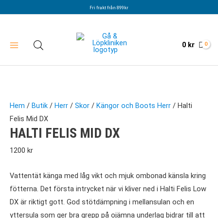
Hoppa
Fri frakt från 899kr
till
innehåll
0
kr
Hem
/
Butik
/
Herr
/
Skor
/
Kängor och Boots Herr
/ Halti
Felis Mid DX
HALTI FELIS MID DX
1200
kr
Vattentät känga med låg vikt och mjuk ombonad känsla kring
fötterna. Det första intrycket när vi kliver ned i Halti Felis Low
DX är riktigt gott.
God stötdämpning i mellansulan och en
yttersula som ger bra grepp på ojämna underlag bidrar till att