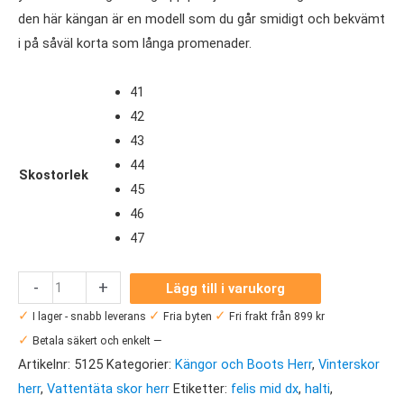
den här kängan är en modell som du går smidigt och bekvämt
i på såväl korta som långa promenader.
41
42
43
44
Skostorlek
45
46
47
Halti
-
+
Lägg till i varukorg
Felis
✓
✓
✓
I lager - snabb leverans
Fria byten
Fri frakt från 899 kr
Mid
✓
Betala säkert och enkelt —
DX
Artikelnr:
5125
Kategorier:
Kängor och Boots Herr
,
Vinterskor
mängd
herr
,
Vattentäta skor herr
Etiketter:
felis mid dx
,
halti
,