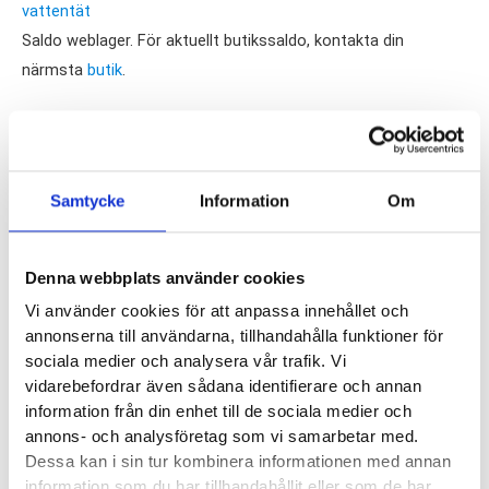
vattentät
Saldo weblager. För aktuellt butikssaldo, kontakta din
närmsta
butik
.
Produktegenskaper
Läst:
Normal
Samtycke
Information
Om
Material:
Softshell (återvunnen polyester), vattentätt
DrymaxX membran
Denna webbplats använder cookies
Butiker:
Stockholm Hornstull, Stockholm Odengatan,
Vi använder cookies för att anpassa innehållet och
annonserna till användarna, tillhandahålla funktioner för
Stockholm Storgatan, Umeå
sociala medier och analysera vår trafik. Vi
vidarebefordrar även sådana identifierare och annan
information från din enhet till de sociala medier och
HALTI
annons- och analysföretag som vi samarbetar med.
Dessa kan i sin tur kombinera informationen med annan
Halti är ett finskt företag med fokus på ett aktivt uteliv. De
information som du har tillhandahållit eller som de har