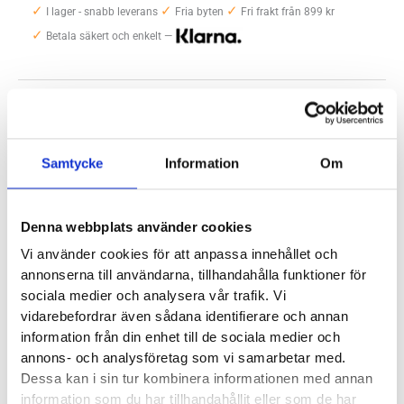
✓
✓
✓
VIA
I lager - snabb leverans
Fria byten
Fri frakt från 899 kr
✓
Herr
Betala säkert och enkelt —
mängd
Artikelnr:
6577
Kategori:
Löparskor herr
Saldo weblager. För aktuellt butikssaldo, kontakta din närmsta
butik
.
Samtycke
Information
Om
Produktegenskaper
Denna webbplats använder cookies
Altra FWD VIA är en rejält stötdämpande löparsko där Altra
Vi använder cookies för att anpassa innehållet och
annonserna till användarna, tillhandahålla funktioner för
använder sig av ett nytt material i mellansulan kallat EGO
sociala medier och analysera vår trafik. Vi
FLO. Materialet är mjukt dämpande och ger FWD VIA en både
vidarebefordrar även sådana identifierare och annan
bekväm och rolig upplevelse. Med mängden stötdämpning
information från din enhet till de sociala medier och
och den bekvämt formade rullsulan är Altra FWD VIA en
annons- och analysföretag som vi samarbetar med.
modell som klarar långa pass riktigt bra och ger skön
Dessa kan i sin tur kombinera informationen med annan
avlastning även i slutet av träningspassen. Som alltid när det
information som du har tillhandahållit eller som de har