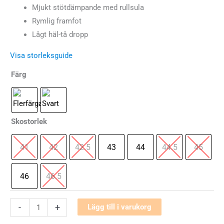
var:
är:
Mjukt stötdämpande med rullsula
Rymlig framfot
2149 kr.
1612 kr.
Lågt häl-tå dropp
Visa storleksguide
Färg
Skostorlek
41
42
42.5
43
44
44.5
45
46
46.5
Altra
-
+
Lägg till i varukorg
FWD