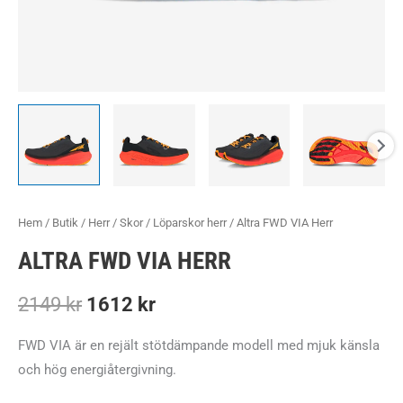
Hem
/
Butik
/
Herr
/
Skor
/
Löparskor herr
/ Altra FWD VIA Herr
ALTRA FWD VIA HERR
Det
Det
2149
kr
1612
kr
ursprungliga
nuvarande
FWD VIA är en rejält stötdämpande modell med mjuk känsla
och hög energiåtergivning.
priset
priset