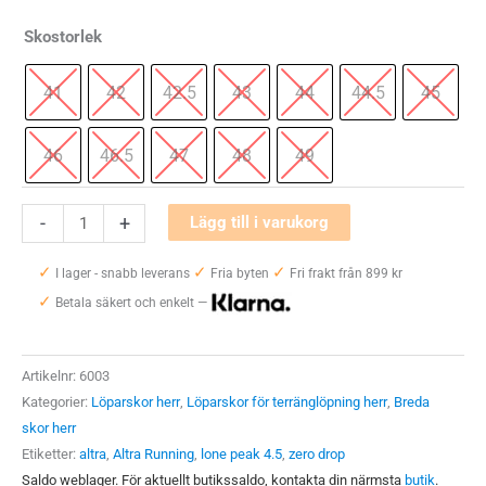
Skostorlek
41
42
42.5
43
44
44.5
45
46
46.5
47
48
49
Altra
-
+
Lägg till i varukorg
Lone
✓
✓
✓
Peak
I lager - snabb leverans
Fria byten
Fri frakt från 899 kr
✓
4.5
Betala säkert och enkelt —
mängd
Artikelnr:
6003
Kategorier:
Löparskor herr
,
Löparskor för terränglöpning herr
,
Breda
skor herr
Etiketter:
altra
,
Altra Running
,
lone peak 4.5
,
zero drop
Saldo weblager. För aktuellt butikssaldo, kontakta din närmsta
butik
.