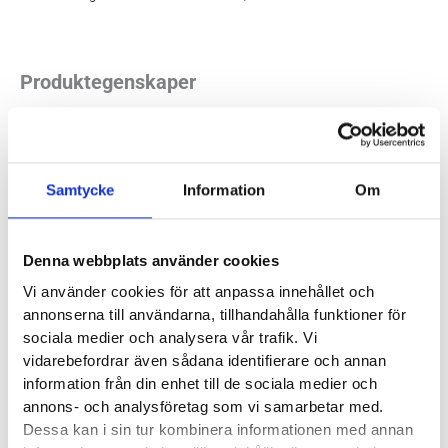
Produktegenskaper
Läst:
Normal, bred
Fotvalv:
Normala, höga, låga
Samtycke
Information
Om
Vikt:
298 g
Höjd:
Häl 25 mm – Framfot 25 mm
Häl-tå dropp:
0 mm
Denna webbplats använder cookies
Vi använder cookies för att anpassa innehållet och
Butiker:
Umeå
annonserna till användarna, tillhandahålla funktioner för
sociala medier och analysera vår trafik. Vi
vidarebefordrar även sådana identifierare och annan
ALTRA
information från din enhet till de sociala medier och
annons- och analysföretag som vi samarbetar med.
Två egenskaper sticker ut lite mer när det kommer till Altras
Dessa kan i sin tur kombinera informationen med annan