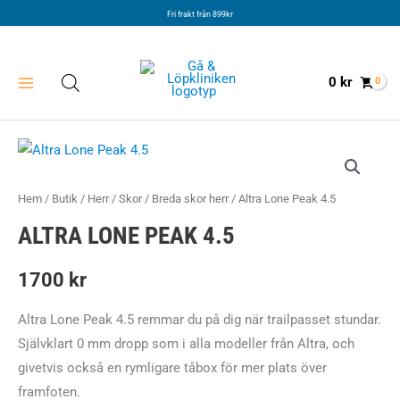
Hoppa
Fri frakt från 899kr
till
innehåll
0
kr
Hem
/
Butik
/
Herr
/
Skor
/
Breda skor herr
/ Altra Lone Peak 4.5
ALTRA LONE PEAK 4.5
1700
kr
Altra Lone Peak 4.5 remmar du på dig när trailpasset stundar.
Självklart 0 mm dropp som i alla modeller från Altra, och
givetvis också en rymligare tåbox för mer plats över
framfoten.