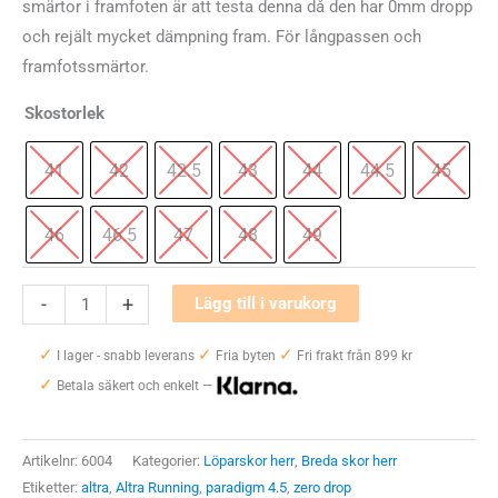
smärtor i framfoten är att testa denna då den har 0mm dropp
och rejält mycket dämpning fram. För långpassen och
framfotssmärtor.
Skostorlek
41
42
42.5
43
44
44.5
45
46
46.5
47
48
49
Altra
-
+
Lägg till i varukorg
Paradigm
✓
✓
✓
4.5
I lager - snabb leverans
Fria byten
Fri frakt från 899 kr
✓
mängd
Betala säkert och enkelt —
Artikelnr:
6004
Kategorier:
Löparskor herr
,
Breda skor herr
Etiketter:
altra
,
Altra Running
,
paradigm 4.5
,
zero drop