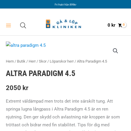
Hoppa
Fri frakt från 899kr
till
innehåll
0
kr
Hem
/
Butik
/
Herr
/
Skor
/
Löparskor herr
/ Altra Paradigm 4.5
ALTRA PARADIGM 4.5
2050
kr
Extremt väldämpad men trots det inte särskilt tung. Att
springa lugna långpass i Altra Paradigm 4.5 är en ren
njutning. Den ger skydd och avlastning när kroppen är som
tröttast och bidrar med fin stabilitet. Tips för dig med