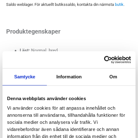
Saldo weblager. För aktuellt butikssaldo, kontakta din närmsta
butik
.
Produktegenskaper
Läst:
Normal, bred
Fotvalv:
Normala, höga, låga
Vikt:
298g
Höjd:
Häl 31mm – Framfot 31mm
Samtycke
Information
Om
Häl-tå dropp:
0mm
Butiker:
Stockholm Hornstull, Stockholm Odengatan,
Denna webbplats använder cookies
Stockholm Storgatan, Umeå, Uppsala
Vi använder cookies för att anpassa innehållet och
annonserna till användarna, tillhandahålla funktioner för
sociala medier och analysera vår trafik. Vi
vidarebefordrar även sådana identifierare och annan
ALTRA
information från din enhet till de sociala medier och