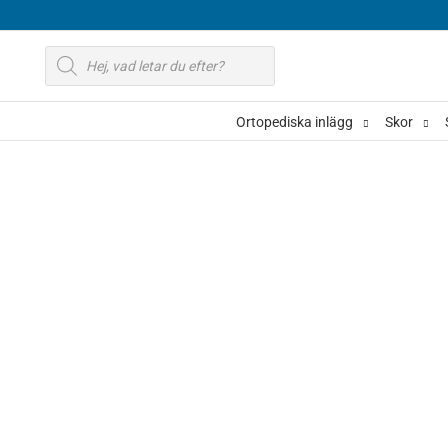
Hoppa
till
Produktsökning
innehåll
Ortopediska inlägg
Skor