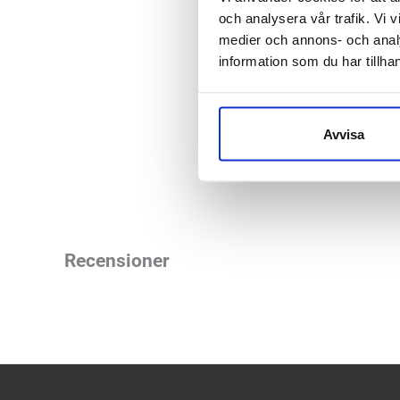
och analysera vår trafik. Vi v
Fotvalv:
Norm
medier och annons- och anal
Vikt:
258 g
information som du har tillhan
Höjd:
Häl 2
Häl-tå dropp
Avvisa
Butiker:
Umeå
,
Upp
Recensioner