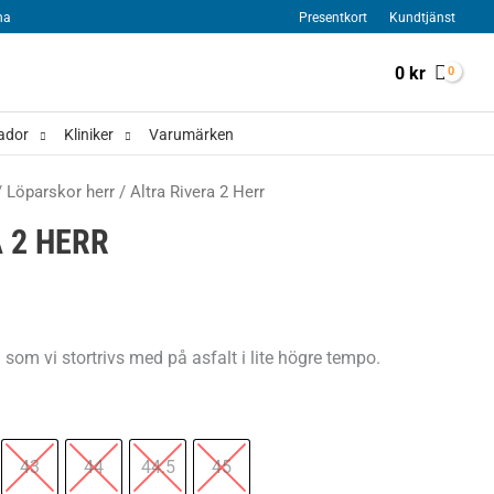
na
Presentkort
Kundtjänst
0
kr
ador
Kliniker
Varumärken
/
Löparskor herr
/ Altra Rivera 2 Herr
 2 HERR
 som vi stortrivs med på asfalt i lite högre tempo.
43
44
44.5
45