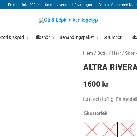
Fri frakt från 899kr
Snabb leverans 1-3 vardagar
Betala säkert med Klar
Stöd & skydd
Tillbehör
Behandlingspaket
Strumpor
Sk
Hem
/
Butik
/
Herr
/
Skor
ALTRA RIVERA
1600
kr
Lätt och luftig. En modell
Skostorlek
41
42
42.5