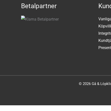
Betalpartner
Kund
Vanlig
Köpvill
Integri
Kundtj
Present
© 2026 Gå & Löpklin