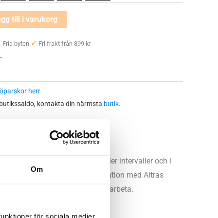
gg till i varukorg
✓
✓
Fria byten
Fri frakt från 899 kr
 —
öparskor herr
 butikssaldo, kontakta din närmsta
butik
.
vi trivs bäst med på asfalt under intervaller och i
Om
a och luftiga ovandelen i kombination med Altras
 plats och ger den utrymme att arbeta.
funktioner för sociala medier