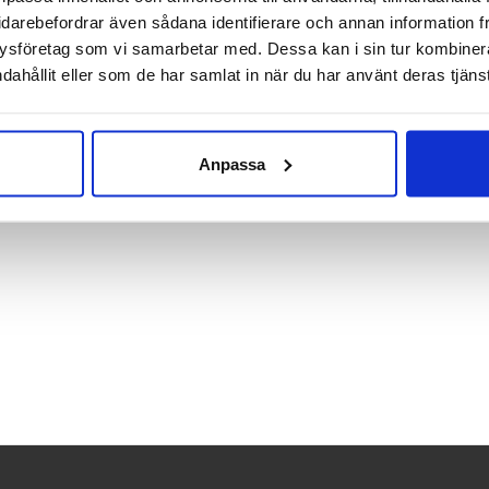
idarebefordrar även sådana identifierare och annan information frå
ala, höga, låga
ysföretag som vi samarbetar med. Dessa kan i sin tur kombine
dahållit eller som de har samlat in när du har använt deras tjänst
6 mm – Framfot 26 mm
:
0 mm
Anpassa
sala
,
Östersund