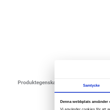
Låg vikt men ändå r
Produktegenskaper
Samtycke
lite snabbare tempo
tacksamma utrymme 
Denna webbplats använder 
Läst:
Normal
Vi använder cookies för att a