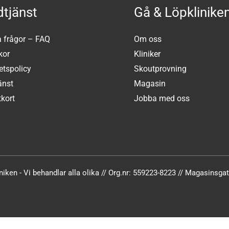
tjänst
Gå & Löpklinike
a frågor – FAQ
Om oss
kor
Kliniker
tetspolicy
Skoutprovning
änst
Magasin
kort
Jobba med oss
iken - Vi behandlar alla olika // Org.nr: 559223-8223 // Magasinsg