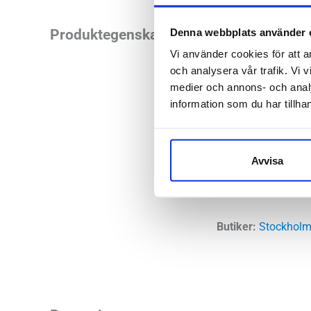
Med låg vikt, rikti
Denna webbplats använder 
Produktegenskaper
Asics Gel-Cumulus 2
Vi använder cookies för att a
och analysera vår trafik. Vi v
medier och annons- och anal
Läst:
Norma
information som du har tillhan
Fotvalv:
Nor
Stabilitet:
Ne
Vikt:
266 g
Avvisa
Höjd:
Häl 37
Häl-tå dropp
Butiker:
Stockholm