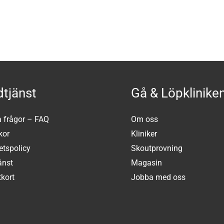
tjänst
Gå & Löpklinike
a frågor – FAQ
Om oss
kor
Kliniker
tetspolicy
Skoutprovning
änst
Magasin
kort
Jobba med oss