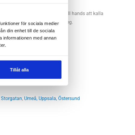
nabba intervaller är det nära till hands att kalla
 bäst för dig med neutralt löpsteg.
funktioner för sociala medier
n din enhet till de sociala
ra informationen med annan
er.
Tillåt alla
 Storgatan
,
Umeå
,
Uppsala
,
Östersund