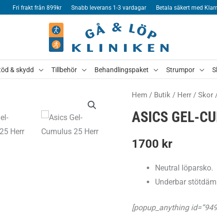
Fri frakt från 899kr
Snabb leverans 1-3 vardagar
Betala säkert med Klar
töd & skydd
Tillbehör
Behandlingspaket
Strumpor
S
Hem
/
Butik
/
Herr
/
Skor
ASICS GEL-C
1700
kr
Neutral löparsko.
Underbar stötdämp
[popup_anything id=”949