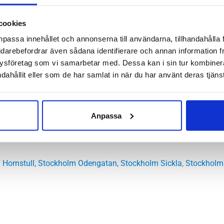
gt behaglig löpkänsla och dämpning nog för både längre pass och s
cookies
5 för en allätare. Det är neutral modell som då självklart passar
npassa innehållet och annonserna till användarna, tillhandahålla 
idarebefordrar även sådana identifierare och annan information frå
ysföretag som vi samarbetar med. Dessa kan i sin tur kombine
l
dahållit eller som de har samlat in när du har använt deras tjänst
mala, höga
utral
Anpassa
.5 mm – Framfot 29.5 mm
:
8 mm
 Hornstull
,
Stockholm Odengatan
,
Stockholm Sickla
,
Stockholm