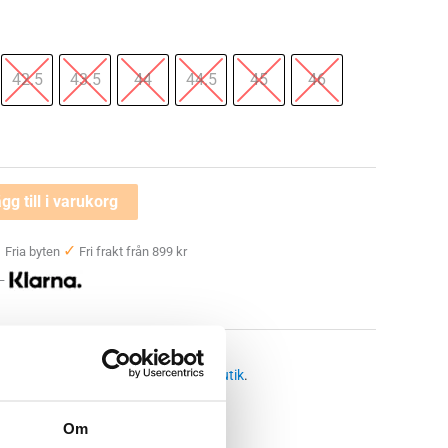
42.5
43.5
44
44.5
45
46
gg till i varukorg
✓
✓
Fria byten
Fri frakt från 899 kr
 —
öparskor herr
 butikssaldo, kontakta din närmsta
butik
.
Om