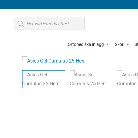
Hoppa
till
Produktsökning
innehåll
Ortopediska inlägg
Skor
S