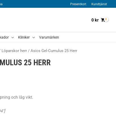
na
Presentkort
Kundtjänst
0
kr
kador
Kliniker
Varumärken
/
Löparskor herr
/ Asics Gel-Cumulus 25 Herr
UMULUS 25 HERR
ning och låg vikt.
4″]