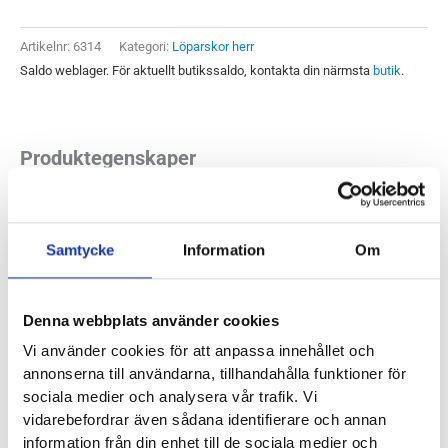
Herr
mängd
Artikelnr:
6314
Kategori:
Löparskor herr
Saldo weblager. För aktuellt butikssaldo, kontakta din närmsta
butik
.
Produktegenskaper
GT-2000 serien från Asics har alltid fungerat som en allsidig
sko. Så även denna, den tionde versionen. Den gör sig
Samtycke
Information
Om
självklart bra på längre distanser och dina vardagspass, men
gör heller inte bort sig när vi ökar tempot i fartlekar eller kör
Denna webbplats använder cookies
snabbare intervaller. Asics GT-2000 10 är en sko vi kan
Vi använder cookies för att anpassa innehållet och
rekommendera till många olika löpare med normalt breda
annonserna till användarna, tillhandahålla funktioner för
fötter. Ett tryggt val för dig som gillar en stadig och fast
sociala medier och analysera vår trafik. Vi
känsla.
vidarebefordrar även sådana identifierare och annan
information från din enhet till de sociala medier och