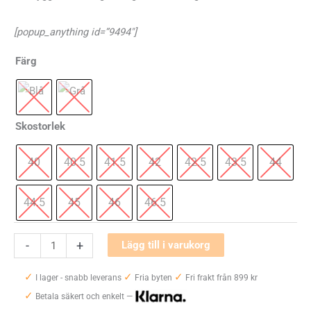
priset
priset
[popup_anything id=”9494″]
var:
är:
Färg
1600 kr.
1200 kr.
Skostorlek
40
40.5
41.5
42
42.5
43.5
44
44.5
45
46
46.5
Asics
-
+
Lägg till i varukorg
GT-
✓
✓
✓
2000
I lager - snabb leverans
Fria byten
Fri frakt från 899 kr
✓
10
Betala säkert och enkelt —