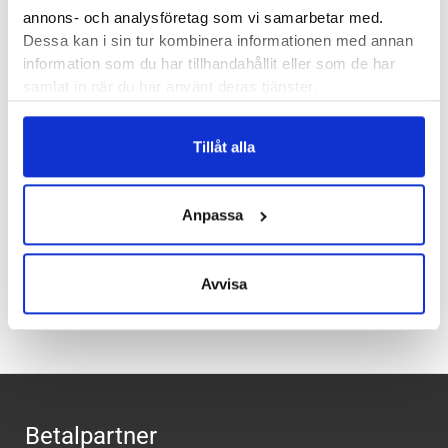
Läst:
Normal
annons- och analysföretag som vi samarbetar med.
Fotvalv:
Normala
Dessa kan i sin tur kombinera informationen med annan
information som du har tillhandahållit eller som de har
Stabilitet:
Pronation
samlat in när du har använt deras tjänster.
Vikt:
g
Häl-tå dropp:
8 mm
Tillåt alla
Butiker:
Stockholm Hornstull
,
Stockholm Odengatan
,
Stockholm Storgatan
,
Umeå
,
Uppsala
,
Östersund
Anpassa
Recensioner
Avvisa
Betalpartner