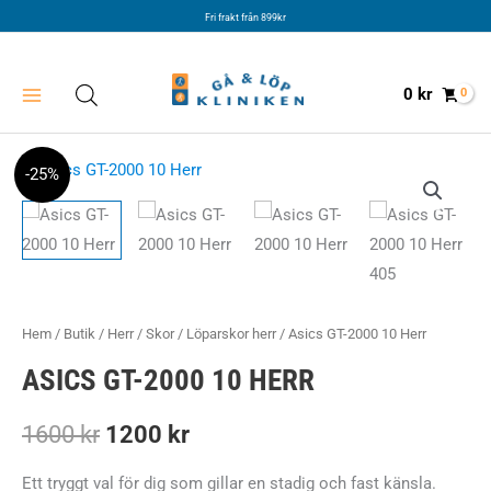
Hoppa
Fri frakt från 899kr
till
innehåll
0
kr
-25%
Hem
/
Butik
/
Herr
/
Skor
/
Löparskor herr
/ Asics GT-2000 10 Herr
ASICS GT-2000 10 HERR
Det
Det
1600
kr
1200
kr
ursprungliga
nuvarande
Ett tryggt val för dig som gillar en stadig och fast känsla.