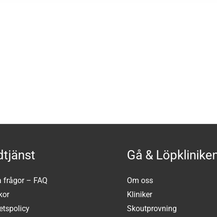
tjänst
Gå & Löpklinike
a frågor – FAQ
Om oss
kor
Kliniker
tetspolicy
Skoutprovning