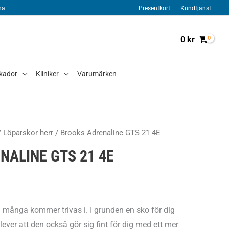
na
Presentkort
Kundtjänst
0
kr
kador
Kliniker
Varumärken
/
Löparskor herr
/ Brooks Adrenaline GTS 21 4E
NALINE GTS 21 4E
 många kommer trivas i. I grunden en sko för dig
ver att den också gör sig fint för dig med ett mer