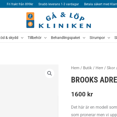
Fri frakt från 899kr
Snabb leverans 1-3 vardagar
Betala säkert med Klar
töd & skydd
Tillbehör
Behandlingspaket
Strumpor
S
Hem
/
Butik
/
Herr
/
Skor
BROOKS ADRE
1600
kr
Det här är en modell som
som pronerar men vi upple