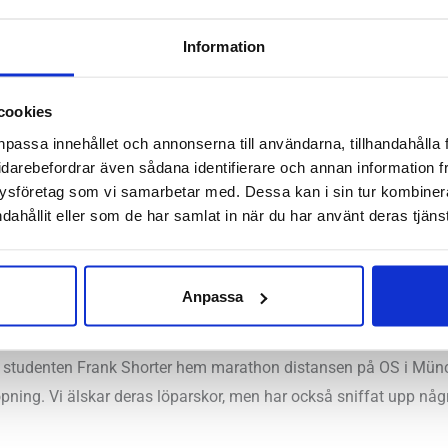
Information
a, normala, höga
cookies
0 mm – Framfot 18 mm
npassa innehållet och annonserna till användarna, tillhandahålla 
:
12 mm
idarebefordrar även sådana identifierare och annan information frå
ysföretag som vi samarbetar med. Dessa kan i sin tur kombine
Hornstull, Stockholm Odengatan, Stockholm Storgatan, Uppsal
dahållit eller som de har samlat in när du har använt deras tjänst
Anpassa
äcker sig ända tillbaks till 1914 men det är först 1972 som de kli
le studenten Frank Shorter hem marathon distansen på OS i Münc
pning. Vi älskar deras löparskor, men har också sniffat upp någr