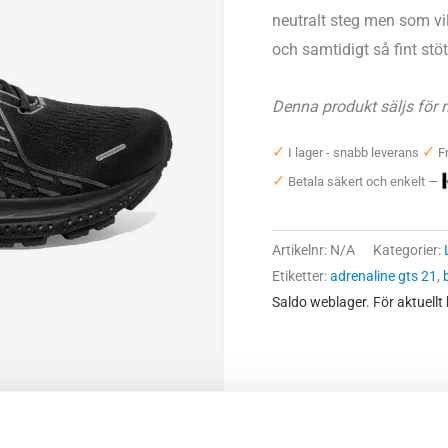
neutralt steg men som vil
och samtidigt så fint stö
Denna produkt säljs för n
✓
✓
I lager - snabb leverans
Fr
✓
Betala säkert och enkelt —
Artikelnr:
N/A
Kategorier:
Etiketter:
adrenaline gts 21
,
Saldo weblager. För aktuellt