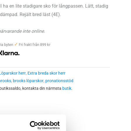
l ha en lite stadigare sko för långpassen. Lätt, stadig
tdämpad. Rejält bred läst (4E).
ärvarande inte online.
✓
ia byten
Fri frakt från 899 kr
Löparskor herr
,
Extra breda skor herr
brooks
,
brooks löparskor
,
pronationsstöd
 butikssaldo, kontakta din närmsta
butik
.