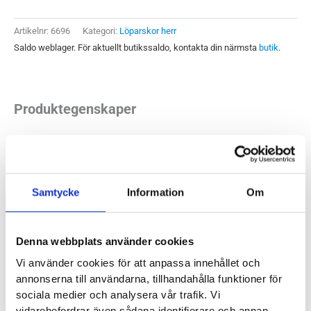
mängd
Artikelnr:
6696
Kategori:
Löparskor herr
Saldo weblager. För aktuellt butikssaldo, kontakta din närmsta
butik
.
Produktegenskaper
Brooks Ghost 18 är en trygg och allsidig löparsko byggd för
dig med ett neutralt löpsteg. Den har en traditionell
uppbyggnad med behaglig stötdämpning, god stabilitet och
Samtycke
Information
Om
fin flexibilitet. Med en mjuk och lätt känsla ger den bra
förutsättningar för att du ska kunna använda den på flertalet
Denna webbplats använder cookies
olika löppass och distanser men även under promenader.
Vi använder cookies för att anpassa innehållet och
annonserna till användarna, tillhandahålla funktioner för
Läst:
Normal
sociala medier och analysera vår trafik. Vi
Fotvalv:
Normala, höga
vidarebefordrar även sådana identifierare och annan