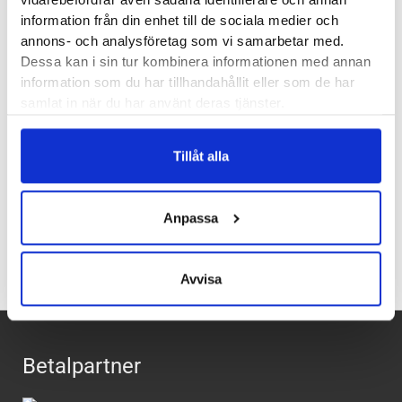
Stabilitet:
Neutrala
information från din enhet till de sociala medier och
Vikt:
289 g
annons- och analysföretag som vi samarbetar med.
Höjd:
Häl 36 mm – Framfot 26 mm
Dessa kan i sin tur kombinera informationen med annan
Häl-tå dropp:
10 mm
information som du har tillhandahållit eller som de har
samlat in när du har använt deras tjänster.
Brooks artikelnummer:
110493
Butiker:
Umeå
,
Uppsala
Tillåt alla
Recensioner
Anpassa
Avvisa
Betalpartner