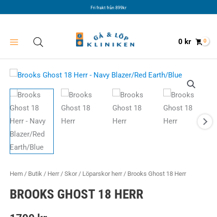
Hoppa
Fri frakt från 899kr
till
innehåll
0
kr
Hem
/
Butik
/
Herr
/
Skor
/
Löparskor herr
/ Brooks Ghost 18 Herr
BROOKS GHOST 18 HERR