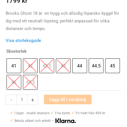
1799
kr
Brooks Ghost 18 är en trygg och allsidig löparsko byggd för
dig med ett neutralt löpsteg, perfekt anpassad för olika
distanser och tempo.
Visa storleksguide
Skostorlek
41
42
42.5
43
44
44.5
45
46
47.5
Brooks
-
+
Lägg till i varukorg
Ghost
✓
✓
✓
18
I lager - snabb leverans
Fria byten
Fri frakt från 899 kr
✓
Herr
Betala säkert och enkelt —