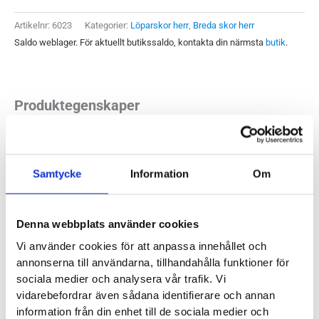
Wide
Artikelnr:
6023
Kategorier:
Löparskor herr
,
Breda skor herr
Herr
Saldo weblager. För aktuellt butikssaldo, kontakta din närmsta
butik
.
mängd
Produktegenskaper
Den mest stötdämpande modellen i Hoka One Ones line-up.
Perfekt för dig med ömma fötter eller smärtor i ryggen. Hoka
Samtycke
Information
Om
One One Bondi 7 ger din kropp suverän avlastning utan att
kännas tung. Med en uttalad rullsula får du en mjuk och
Denna webbplats använder cookies
skyddande isättning av foten och en klar hjälp vid
avvecklingen av steget. Framfotsproblem, smärtor i hälarna
Vi använder cookies för att anpassa innehållet och
annonserna till användarna, tillhandahålla funktioner för
och värkande knän är bara några av de problem där Bondi
sociala medier och analysera vår trafik. Vi
brukar ge bra avlastning.
vidarebefordrar även sådana identifierare och annan
information från din enhet till de sociala medier och