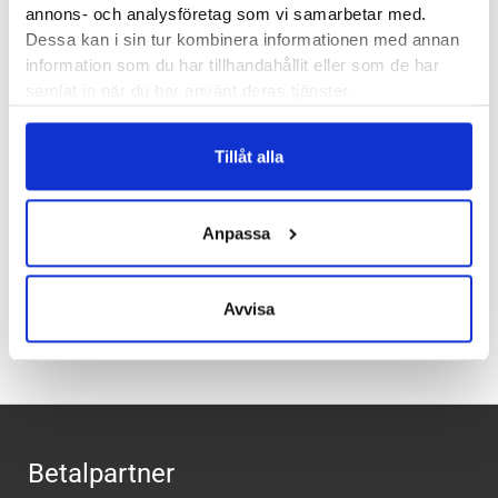
Läst:
Normal
annons- och analysföretag som vi samarbetar med.
Fotvalv:
Normala, låga, höga
Dessa kan i sin tur kombinera informationen med annan
Vikt:
306 g
information som du har tillhandahållit eller som de har
Höjd:
Häl 37 mm – Framfot 33 mm
samlat in när du har använt deras tjänster.
Häl-tå dropp:
4 mm
Tillåt alla
Butiker:
Stockholm Hornstull, Stockholm Odengatan,
Stockholm Storgatan, Umeå, Uppsala, Östersund
Anpassa
Recensioner
Avvisa
Betalpartner