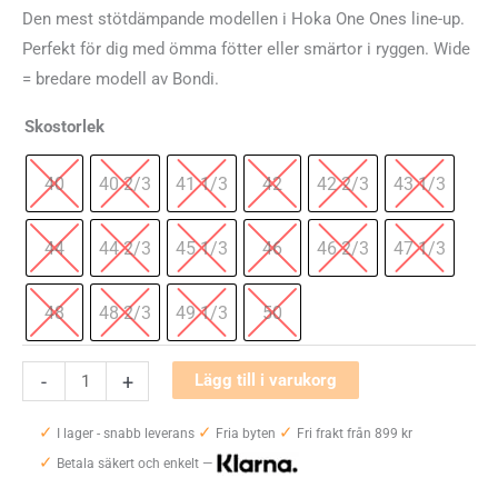
Den mest stötdämpande modellen i Hoka One Ones line-up.
Perfekt för dig med ömma fötter eller smärtor i ryggen. Wide
= bredare modell av Bondi.
Skostorlek
40
40 2/3
41 1/3
42
42 2/3
43 1/3
44
44 2/3
45 1/3
46
46 2/3
47 1/3
48
48 2/3
49 1/3
50
Hoka
-
+
Lägg till i varukorg
One
✓
✓
✓
One
I lager - snabb leverans
Fria byten
Fri frakt från 899 kr
✓
Bondi
Betala säkert och enkelt —
7