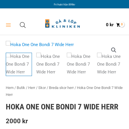
Hoppa
Fri frakt från 899kr
till
innehåll
0
kr
Hem
/
Butik
/
Herr
/
Skor
/
Breda skor herr
/ Hoka One One Bondi 7 Wide
Herr
HOKA ONE ONE BONDI 7 WIDE HERR
2000
kr